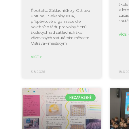
škole 
V let
Ředitelka Základní školy, Ostrava-
zúčast
Poruba, I. Sekaniny 1804,
soutě
příspěvkové organizace dle
Volebního řádu pro volby členů
školských rad základních škol
VÍCE 
zřizovaných statutárním městem
Ostrava – městským
VÍCE >
3.8.2026
18.6.2
NEZAŘAZENÉ