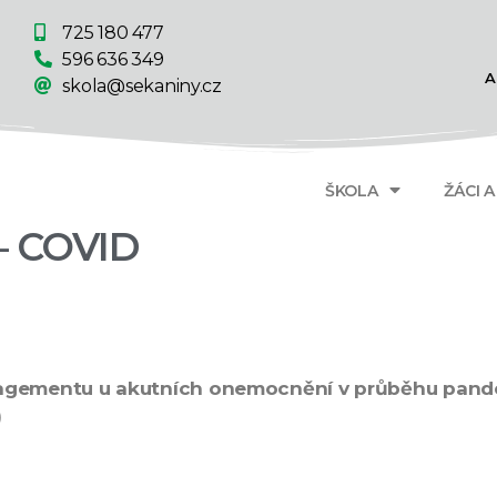
725 180 477
596 636 349
A
skola@sekaniny.cz
ŠKOLA
ŽÁCI 
 – COVID
ementu u akutních onemocnění v průběhu pandem
)