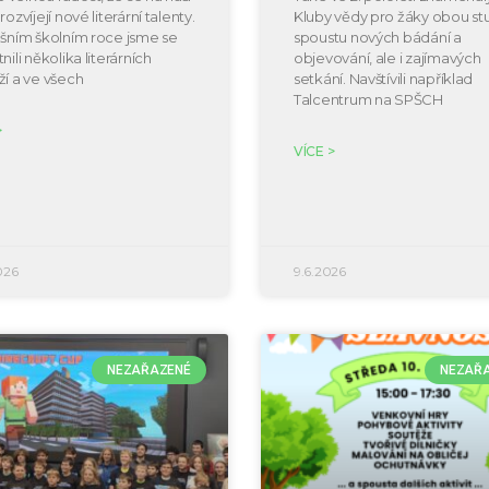
rozvíjejí nové literární talenty.
Kluby vědy pro žáky obou s
ošním školním roce jsme se
spoustu nových bádání a
nili několika literárních
objevování, ale i zajímavých
ží a ve všech
setkání. Navštívili například
Talcentrum na SPŠCH
>
VÍCE >
026
9.6.2026
NEZAŘAZENÉ
NEZAŘ