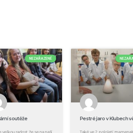
NEZAŘAZENÉ
NEZAŘ
rární soutěže
Pestré jaro v Klubech v
velkou radost, že se na naší
Také ve 2. pololetí znamenal