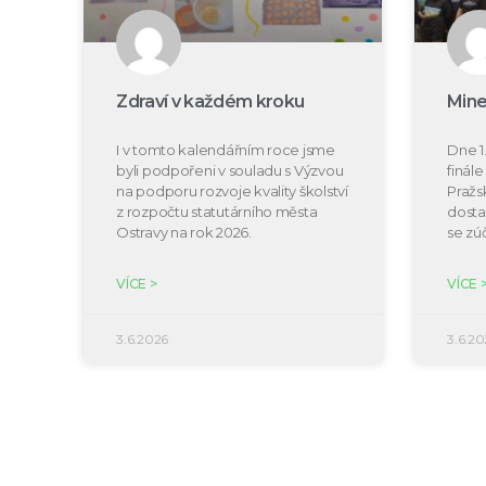
Zdraví v každém kroku
Mine
I v tomto kalendářním roce jsme
Dne 1.
byli podpořeni v souladu s Výzvou
finál
na podporu rozvoje kvality školství
Pražs
z rozpočtu statutárního města
dosta
Ostravy na rok 2026.
se zú
VÍCE >
VÍCE 
3.6.2026
3.6.20