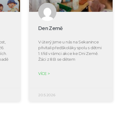
Den Země
st,
V úterý jsme u nás na Sekanince
26.
přivítali předškoláky spolu s dětmi
ích.
1. tříd v rámci akce ke Dni Země.
ípadě
Žáci z 8.B se dětem
VÍCE >
20.5.2026