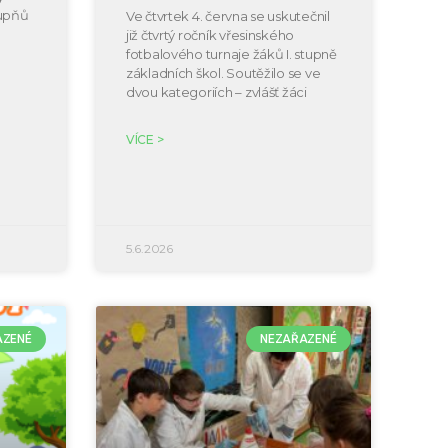
tupňů
Ve čtvrtek 4. června se uskutečnil
již čtvrtý ročník vřesinského
fotbalového turnaje žáků I. stupně
základních škol. Soutěžilo se ve
dvou kategoriích – zvlášť žáci
VÍCE >
5.6.2026
AZENÉ
NEZAŘAZENÉ