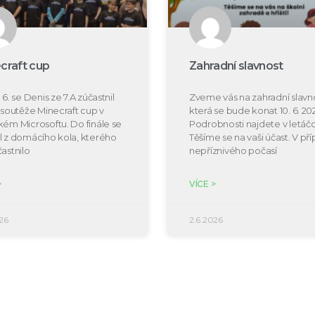
craft cup
Zahradní slavnost
 6. se Denis ze 7.A zúčastnil
Zveme vás na zahradní slavno
e soutěže Minecraft cup v
která se bude konat 10. 6. 20
kém Microsoftu. Do finále se
Podrobnosti najdete v letáčc
l z domácího kola, kterého
Těšíme se na vaši účast. V př
častnilo
nepříznivého počasí
>
VÍCE >
26
2.6.2026