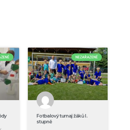
AZENÉ
NEZAŘAZENÉ
ědy
Fotbalový turnaj žáků I.
stupně
y