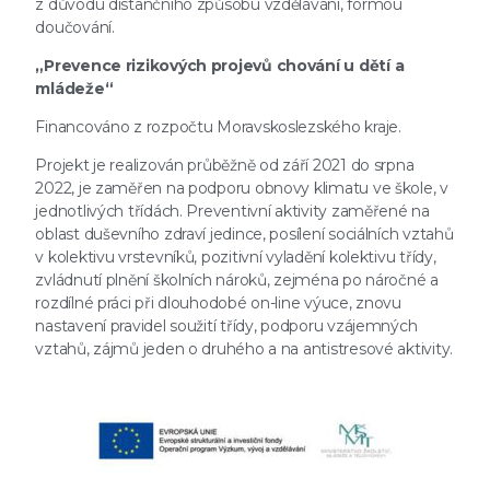
z důvodu distančního způsobu vzdělávání, formou
doučování.
„Prevence rizikových projevů chování u dětí a
mládeže“
Financováno z rozpočtu Moravskoslezského kraje.
Projekt je realizován průběžně od září 2021 do srpna
2022, je zaměřen na podporu obnovy klimatu ve škole, v
jednotlivých třídách. Preventivní aktivity zaměřené na
oblast duševního zdraví jedince, posílení sociálních vztahů
v kolektivu vrstevníků, pozitivní vyladění kolektivu třídy,
zvládnutí plnění školních nároků, zejména po náročné a
rozdílné práci při dlouhodobé on-line výuce, znovu
nastavení pravidel soužití třídy, podporu vzájemných
vztahů, zájmů jeden o druhého a na antistresové aktivity.