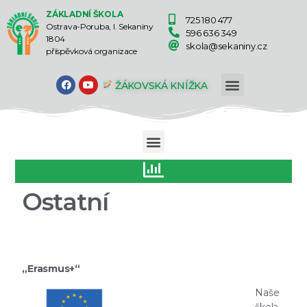
ZÁKLADNÍ ŠKOLA
725 180 477
Ostrava-Poruba, I. Sekaniny
596 636 349
1804
skola@sekaniny.cz
příspěvková organizace
ŽÁKOVSKÁ KNÍŽKA
Ostatní
„Erasmus+“
Naše