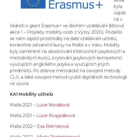
škola
byla
úspěš
ná v
žádosti o grant Erasmus+ ve školním vzdělávání (klíčová
akce 1 – Projekty mobility osob z Výzvy 2020). Podařilo
se nám zajistit prostředky na další vzdělávání učitelů,
konkrétně zahraniční kurzy na Maltě a v Irsku. Mobility
byly zaměřené na absolvování intenzivních jazykových a
metodických kurzů, zvyšování jazykových kompetencí
vyučujících anglického jazyka a vyučujících jiných
předmětů. Po stránce metodické na osvojení metody
CLIL a také osvojení metod využití digitálních technologií
ve výuce.
KA1 Mobility učitelů
Malta 2021 –
Lucie Nováková
Malta 2021 –
Lucie Rosypálková
Malta 2022 –
Eva Reimerová