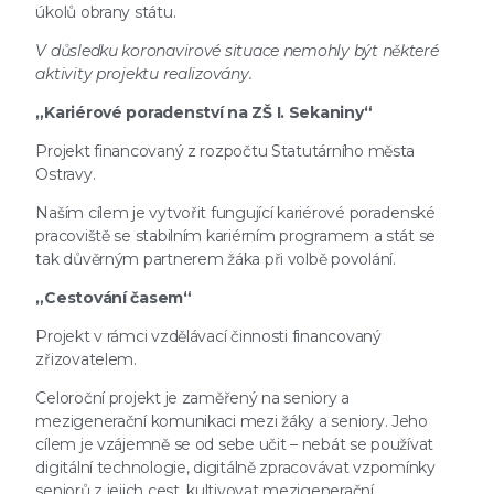
úkolů obrany státu.
V důsledku koronavirové situace nemohly být některé
aktivity projektu realizovány.
„Kariérové poradenství na ZŠ I. Sekaniny“
Projekt financovaný z rozpočtu Statutárního města
Ostravy.
Naším cílem je vytvořit fungující kariérové poradenské
pracoviště se stabilním kariérním programem a stát se
tak důvěrným partnerem žáka při volbě povolání.
„Cestování časem“
Projekt v rámci vzdělávací činnosti financovaný
zřizovatelem.
Celoroční projekt je zaměřený na seniory a
mezigenerační komunikaci mezi žáky a seniory. Jeho
cílem je vzájemně se od sebe učit – nebát se používat
digitální technologie, digitálně zpracovávat vzpomínky
seniorů z jejich cest, kultivovat mezigenerační