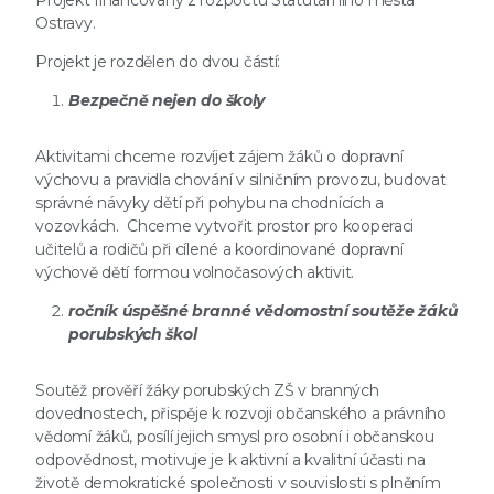
Projekt financovaný z rozpočtu Statutárního města
Ostravy.
Projekt je rozdělen do dvou částí:
Bezpečně nejen do školy
Aktivitami chceme rozvíjet zájem žáků o dopravní
výchovu a pravidla chování v silničním provozu, budovat
správné návyky dětí při pohybu na chodnících a
vozovkách. Chceme vytvořit prostor pro kooperaci
učitelů a rodičů při cílené a koordinované dopravní
výchově dětí formou volnočasových aktivit.
ročník úspěšné branné vědomostní soutěže žáků
porubských škol
Soutěž prověří žáky porubských ZŠ v branných
dovednostech, přispěje k rozvoji občanského a právního
vědomí žáků, posílí jejich smysl pro osobní i občanskou
odpovědnost, motivuje je k aktivní a kvalitní účasti na
životě demokratické společnosti v souvislosti s plněním