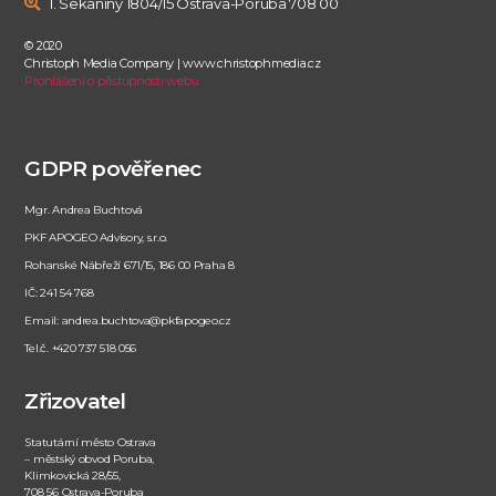
I. Sekaniny 1804/15 Ostrava-Poruba 708 00
© 2020
Christoph Media Company | www.christophmedia.cz
Prohlášení o přístupnosti webu
GDPR pověřenec
Mgr. Andrea Buchtová
PKF APOGEO Advisory, s.r.o.
Rohanské Nábřeží 671/15, 186 00 Praha 8
IČ: 241 54 768
Email: andrea.buchtova@pkfapogeo.cz
Tel.č. +420 737 518 056
Zřizovatel
Statutární město Ostrava
– městský obvod Poruba,
Klimkovická 28/55,
708 56 Ostrava-Poruba