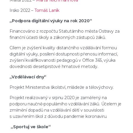
Malta 2022 –
Marta Teichmannová
Irsko 2022 –
Tomáš Laník
„Podpora digitální výuky na rok 2020“
Financováno z rozpočtu Statutárního města Ostravy za
finanční účasti školy a zákonných zástupců žáků.
Cílem je zvýšení kvality distančního vzdělávání formou
digitální výuky, posílení dostupnosti přenosu informací,
zvýšení kvalifikovanosti pedagogů v Office 365, výuka
dovednosti desetiprstové hmatové metody.
„Vzdělávací dny“
Projekt Ministerstva školství, mládeže a tělovýchovy.
Projekt realizovaný v srpnu 2020 je zaměřený na
podporu naučně-populárního vzdělávání žáků. Účelem je
zmírnění dopadů na vzdělávání dětí v souvislosti
s uzavřením škol z důvodu pandemie koronaviru.
„Sportuj ve škole“