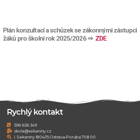
Plán konzultací a schůzek se zákonnými zástupci
žáků pro školní rok 2025/2026 ⇒
ZD
E
Rychlý kontakt
596 636 349
skola@sekaniny.cz
I. Sekaniny 1804/15 Ostrava-Poruba 708 00