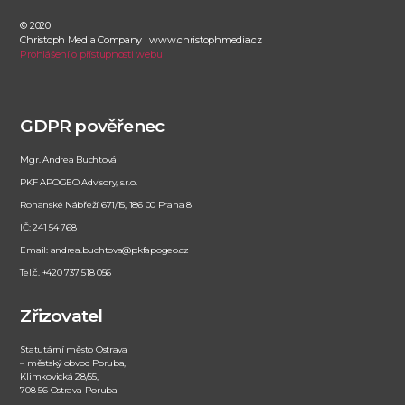
© 2020
Christoph Media Company | www.christophmedia.cz
Prohlášení o přístupnosti webu
GDPR pověřenec
Mgr. Andrea Buchtová
PKF APOGEO Advisory, s.r.o.
Rohanské Nábřeží 671/15, 186 00 Praha 8
IČ: 241 54 768
Email: andrea.buchtova@pkfapogeo.cz
Tel.č. +420 737 518 056
Zřizovatel
Statutární město Ostrava
– městský obvod Poruba,
Klimkovická 28/55,
708 56 Ostrava-Poruba