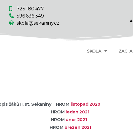
725 180 477
596 636 349
A
skola@sekaniny.cz
ŠKOLA
ŽÁCI 
pis žáků II. st. Sekaniny
HROM
listopad 2020
ROM
leden 2021
ROM
únor 2021
ROM
březen 2021