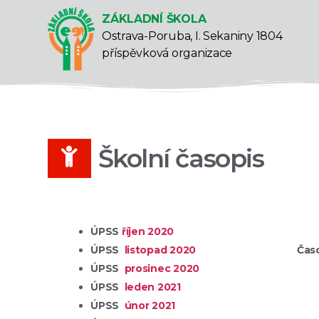
ZÁKLADNÍ ŠKOLA
Ostrava-Poruba, I. Sekaniny 1804
příspěvková organizace
Školní časopis
ÚPSS
říjen 2020
ÚPSS
listopad 2020
Časo
ÚPSS
prosinec 2020
H
ÚPSS
leden 2021
H
ÚPSS
únor 2021
H