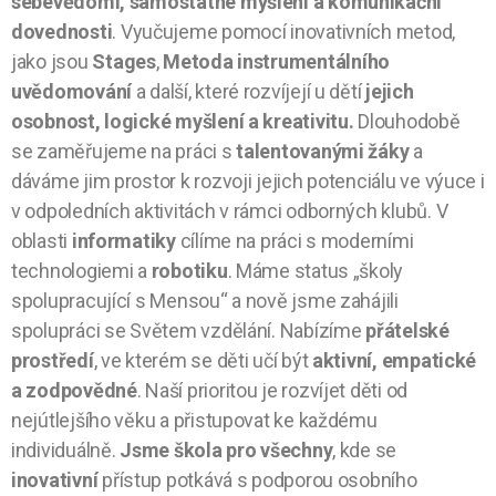
sebevědomí, samostatné myšlení a komunikační
dovednosti
. Vyučujeme pomocí inovativních metod,
jako jsou
Stages
,
Metoda instrumentálního
uvědomování
a další, které rozvíjejí u dětí
jejich
osobnost
, logické myšlení a kreativitu
.
Dlouhodobě
se zaměřujeme na práci s
talentovanými žáky
a
dáváme jim prostor k rozvoji jejich potenciálu ve výuce i
v odpoledních aktivitách v rámci odborných klubů. V
oblasti
informatiky
cílíme na práci s moderními
technologiemi a
robotiku
. Máme status „školy
spolupracující s Mensou“ a nově jsme zahájili
spolupráci se Světem vzdělání. Nabízíme
přátelské
prostředí
, ve kterém se děti učí být
aktivní, empatické
a zodpovědné
. Naší prioritou je rozvíjet děti od
nejútlejšího věku a přistupovat ke každému
individuálně.
Jsme škola pro všechny
, kde se
inovativní
přístup potkává s podporou osobního