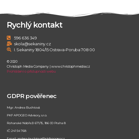
Rychlý kontakt
596 636 349
skola@sekaniny.cz
I. Sekaniny 1804/15 Ostrava-Poruba 708 00
© 2020
Christoph Media Company | www.christophmedia.cz
Prohlášení o přístupnosti webu
GDPR pověřenec
Mgr. Andrea Buchtová
PKF APOGEO Advisory, s.r.o.
Rohanské Nábřeží 671/15, 186 00 Praha 8
IČ: 241 54 768
Email: andrea.buchtova@pkfapogeo.cz