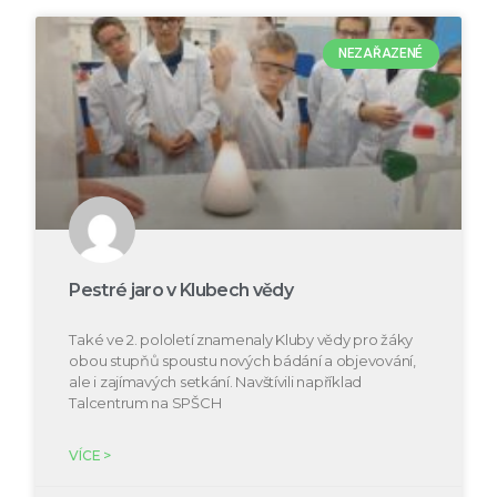
NEZAŘAZENÉ
Pestré jaro v Klubech vědy
Také ve 2. pololetí znamenaly Kluby vědy pro žáky
obou stupňů spoustu nových bádání a objevování,
ale i zajímavých setkání. Navštívili například
Talcentrum na SPŠCH
VÍCE >