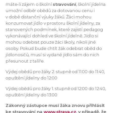
máte-li zájem o školní
stravování
, školní jídelna
umožní odběr obědů za dotovanou cenu i
v době distanční výuky žáků. Žáci mohou
konzumovat jídlo v prostoru školní jídelny, za
stanovených podmínek, které zajistí pedagog
vykonávající dohled ve školní jídelně. Jídlo si
mohou odebrat pouze žáci školy, nikoli jiné
osoby. Pokud bude chtít žák odebrat oběd do
jídlonosičů, musí si vydané jídlo sám do nich
přesunout z talíře.
Výdej obědů pro žáky 2. stupně od 11:00 do 11:40,
opuštění jídelny do 12:00
Výdej obědů pro žáky 1. stupně od 12:00 do 12:40,
opuštění jídelny do 13:00
Zákonný zástupce musí žáka znovu přihlásit
ke stravování na
www.strava.cz
, v případě, že