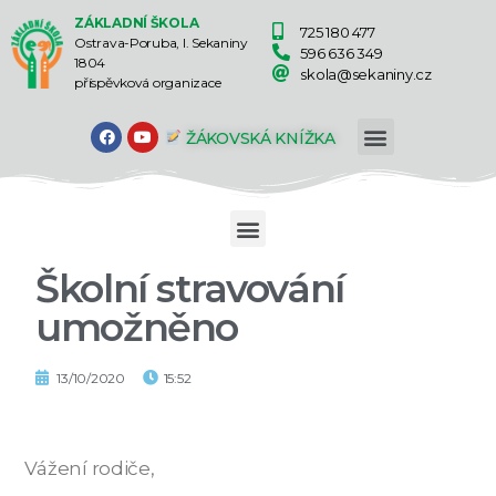
ZÁKLADNÍ ŠKOLA
725 180 477
Ostrava-Poruba, I. Sekaniny
596 636 349
1804
skola@sekaniny.cz
příspěvková organizace
ŽÁKOVSKÁ KNÍŽKA
Školní stravování
umožněno
13/10/2020
15:52
Vážení rodiče,