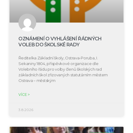
OZNÁMENÍ O VYHLÁŠENÍ ŘÁDNÝCH
VOLEB DO ŠKOLSKÉ RADY
Ředitelka Základní školy, Ostrava-Poruba, I.
Sekaniny 1804, příspěvkové organizace dle
Volebního řádu pro volby členů školských rad
základních škol zřizovaných statutárním městem
Ostrava – městským
VÍCE >
3.8.2026