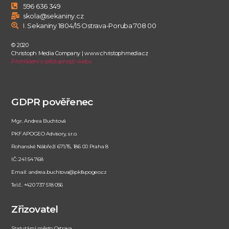
596 636 349
skola@sekaniny.cz
I. Sekaniny 1804/15 Ostrava-Poruba 708 00
© 2020
Christoph Media Company | www.christophmedia.cz
Prohlášení o přístupnosti webu
GDPR pověřenec
Mgr. Andrea Buchtová
PKF APOGEO Advisory, s.r.o.
Rohanské Nábřeží 671/15, 186 00 Praha 8
IČ: 241 54 768
Email: andrea.buchtova@pkfapogeo.cz
Tel.č. +420 737 518 056
Zřizovatel
Statutární město Ostrava