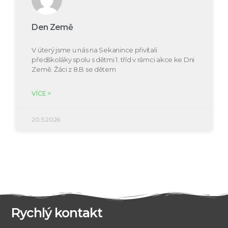
Den Země
V úterý jsme u nás na Sekanince přivítali
předškoláky spolu s dětmi 1. tříd v rámci akce ke Dni
Země. Žáci z 8.B se dětem
VÍCE >
20.5.2026
Rychlý kontakt