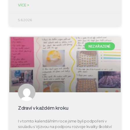
VÍCE >
5.6.2026
NEZAŘAZENÉ
Zdraví v každém kroku
I v tomto kalendářním roce jsme byli podpořeni v
souladu s Výzvou na podporu rozvoje kvality školství