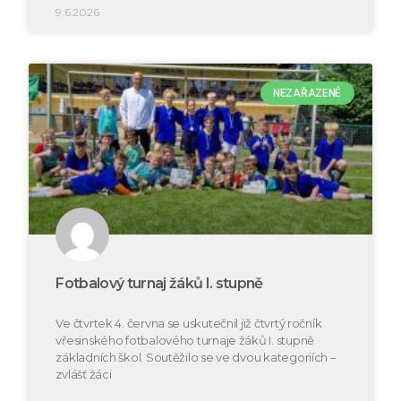
9.6.2026
NEZAŘAZENÉ
Fotbalový turnaj žáků I. stupně
Ve čtvrtek 4. června se uskutečnil již čtvrtý ročník
vřesinského fotbalového turnaje žáků I. stupně
základních škol. Soutěžilo se ve dvou kategoriích –
zvlášť žáci