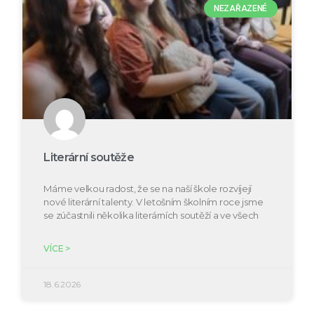
NEZAŘAZENÉ
Literární soutěže
Máme velkou radost, že se na naší škole rozvíjejí
nové literární talenty. V letošním školním roce jsme
se zúčastnili několika literárních soutěží a ve všech
VÍCE >
18.6.2026