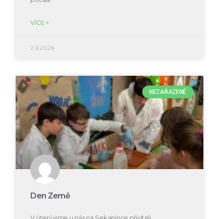
VÍCE >
2.6.2026
NEZAŘAZENÉ
Den Země
V úterý jsme u nás na Sekanince přivítali