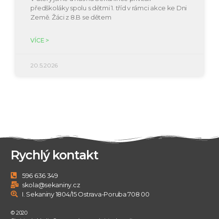
předškoláky spolu s dětmi 1. tříd v rámci akce ke Dni
Země. Žáci z 8.B se dětem
VÍCE >
20.5.2026
Rychlý kontakt
596 636 349
skola@sekaniny.cz
I. Sekaniny 1804/15 Ostrava-Poruba 708 00
© 2020