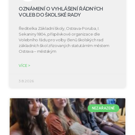
OZNÁMENÍ O VYHLÁŠENÍ ŘÁDNÝCH
VOLEB DO ŠKOLSKÉ RADY
Ředitelka Základní školy, Ostrava-Poruba, I.
Sekaniny 1804, příspěvkové organizace dle
Volebního řádu pro volby členů školských rad
základních škol zřizovaných statutárním městem
Ostrava – městským
VÍCE >
3.8.2026
NEZAŘAZENÉ