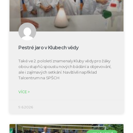
Pestré jaro v Klubech vědy
Také ve 2. pololetí znamenaly Kluby vědy pro žáky
obou stupňů spoustu nových bádání a objevování,
ale i zajímavých setkání. Navštívili například
Talcentrum na SPŠCH
VÍCE >
9.6.2026