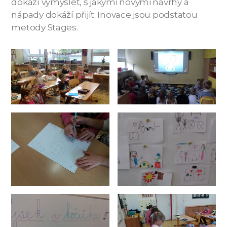
dokáží vymyslet, s jakými novými návrhy a
nápady dokáží přijít. Inovace jsou podstatou
metody Stages.