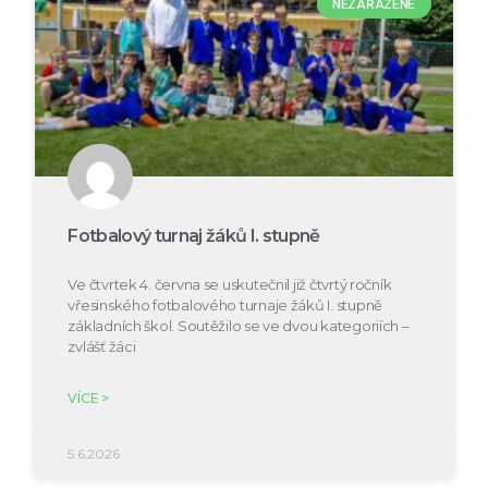
NEZAŘAZENÉ
Fotbalový turnaj žáků I. stupně
Ve čtvrtek 4. června se uskutečnil již čtvrtý ročník
vřesinského fotbalového turnaje žáků I. stupně
základních škol. Soutěžilo se ve dvou kategoriích –
zvlášť žáci
VÍCE >
5.6.2026