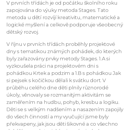
V prvních třídách je od počátku školního roku
zapojována do výuky metoda Stages. Tato
metoda u dětí rozvíjí kreativitu, matematické a
logické myšlení a celkově podporuje všeobecný
dětský rozvoj.
V říjnu v prvních třídách proběhly projektové
dny s tematikou známých pohádek, do kterých
byly zařazovány prvky metody Stages. 1.A si
vyzkoušela práci na projektovém dni s
pohádkou Krtek a podzim a 1.B s pohádkou Jak
si pejsek s kočičkou dělali k svátku dort. V
průběhu celého dne děti plnily různorodé
úkoly, věnovaly se rozmanitým aktivitám se
zaměřením na hudbu, pohyb, kresbu a logiku.
Děti se s velkým nadšením a nasazením zapojily
do všech činností a my vyučující jsme byly
překvapeny, jak jsou děti šikovné a co všechno