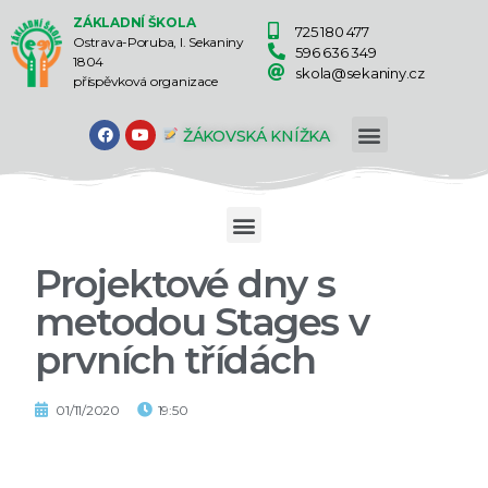
ZÁKLADNÍ ŠKOLA
725 180 477
Ostrava-Poruba, I. Sekaniny
596 636 349
1804
skola@sekaniny.cz
příspěvková organizace
ŽÁKOVSKÁ KNÍŽKA
Projektové dny s
metodou Stages v
prvních třídách
01/11/2020
19:50