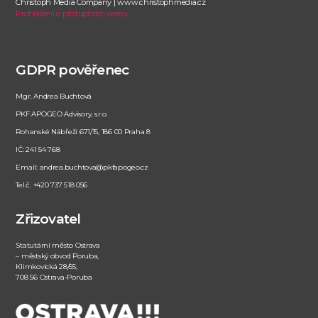
Christoph Media Company | www.christophmedia.cz
Prohlášení o přístupnosti webu
GDPR pověřenec
Mgr. Andrea Buchtová
PKF APOGEO Advisory, s.r.o.
Rohanské Nábřeží 671/15, 186 00 Praha 8
IČ: 241 54 768
Email: andrea.buchtova@pkfapogeo.cz
Tel.č. +420 737 518 056
Zřizovatel
Statutární město Ostrava
– městský obvod Poruba,
Klimkovická 28/55,
708 56 Ostrava-Poruba