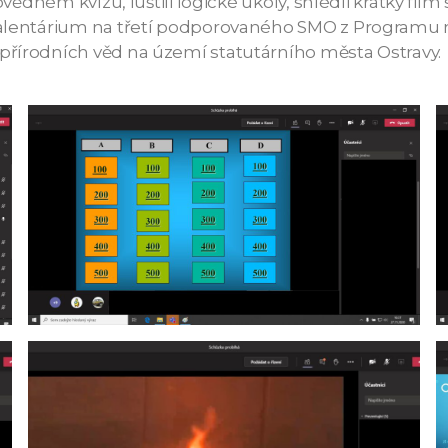
dovědném kvízu, luštili logické úkoly, shlédli krátký 
Talentárium na třetí podporovaného SMO z Programu 
řírodních věd na území statutárního města Ostravy.