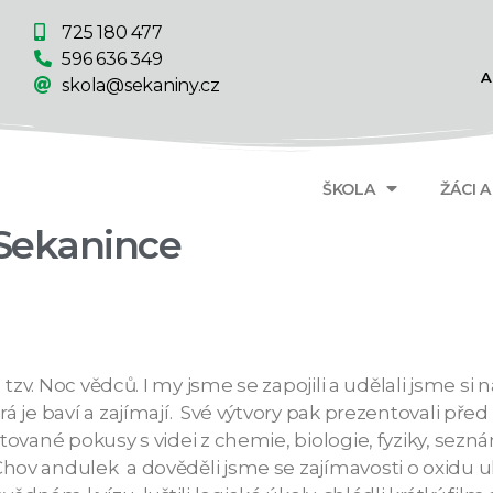
725 180 477
596 636 349
A
skola@sekaniny.cz
ŠKOLA
ŽÁCI 
Sekanince
tzv. Noc vědců. I my jsme se zapojili a udělali jsme si 
 je baví a zajímají. Své výtvory pak prezentovali před o
ované pokusy s videi z chemie, biologie, fyziky, sezná
ov andulek a dověděli jsme se zajímavosti o oxidu uhl