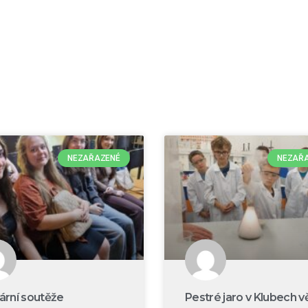
NEZAŘAZENÉ
NEZAŘ
rární soutěže
Pestré jaro v Klubech v