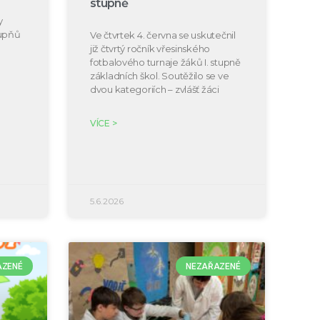
stupně
y
tupňů
Ve čtvrtek 4. června se uskutečnil
již čtvrtý ročník vřesinského
fotbalového turnaje žáků I. stupně
základních škol. Soutěžilo se ve
dvou kategoriích – zvlášť žáci
VÍCE >
5.6.2026
AZENÉ
NEZAŘAZENÉ