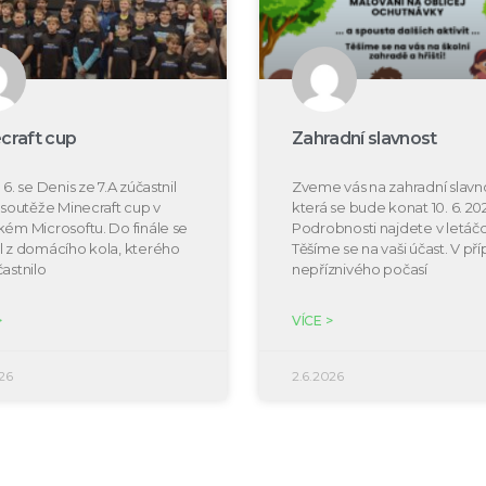
craft cup
Zahradní slavnost
 6. se Denis ze 7.A zúčastnil
Zveme vás na zahradní slavno
e soutěže Minecraft cup v
která se bude konat 10. 6. 20
kém Microsoftu. Do finále se
Podrobnosti najdete v letáčc
l z domácího kola, kterého
Těšíme se na vaši účast. V př
častnilo
nepříznivého počasí
>
VÍCE >
26
2.6.2026