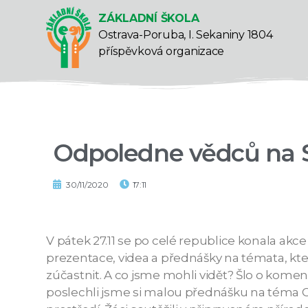
ZÁKLADNÍ ŠKOLA
Ostrava-Poruba, I. Sekaniny 1804
příspěvková organizace
Odpoledne vědců na 
30/11/2020
17:11
V pátek 27.11 se po celé republice konala akce 
prezentace, videa a přednášky na témata, která
zúčastnit. A co jsme mohli vidět? Šlo o koment
poslechli jsme si malou přednášku na téma Ch