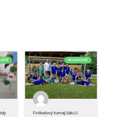
AZENÉ
NEZAŘAZENÉ
ědy
Fotbalový turnaj žáků I.