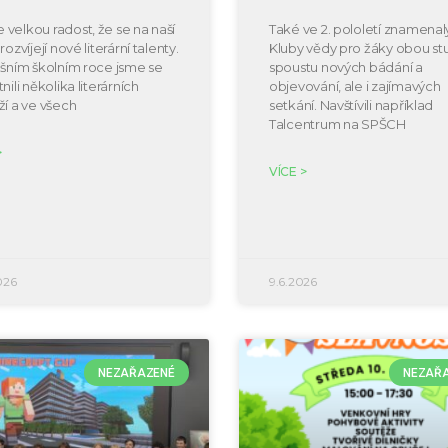
velkou radost, že se na naší
Také ve 2. pololetí znamenal
rozvíjejí nové literární talenty.
Kluby vědy pro žáky obou s
ošním školním roce jsme se
spoustu nových bádání a
nili několika literárních
objevování, ale i zajímavých
ží a ve všech
setkání. Navštívili například
Talcentrum na SPŠCH
>
VÍCE >
026
9.6.2026
NEZAŘAZENÉ
NEZAŘ