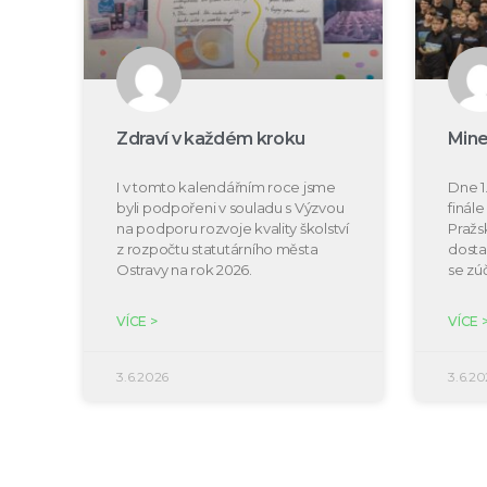
Zdraví v každém kroku
Mine
I v tomto kalendářním roce jsme
Dne 1.
byli podpořeni v souladu s Výzvou
finál
na podporu rozvoje kvality školství
Pražs
z rozpočtu statutárního města
dosta
Ostravy na rok 2026.
se zú
VÍCE >
VÍCE 
3.6.2026
3.6.20