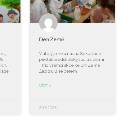
Den Země
st,
V úterý jsme u nás na Sekanince
26.
přivítali předškoláky spolu s dětmi
ích.
1. tříd v rámci akce ke Dni Země.
ípadě
Žáci z 8.B se dětem
VÍCE >
20.5.2026