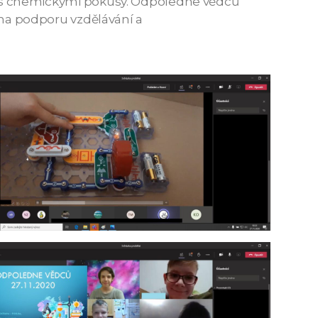
film s chemickými pokusy. Odpoledne vědců
na podporu vzdělávání a