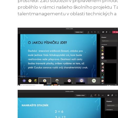
prostředí. Žáci soutěžili v připraveném příro
proběhlo v rámci našeho školního projektu 
talentmanagementu v oblasti technických a p