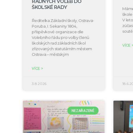
ŘÁDNÝCH VOLEB DO
ŠKOLSKÉ RADY
Máme 
škole 
V let
Ředitelka Základní školy, Ostrava-
zúčast
Poruba, I. Sekaniny 1804,
soutě
příspěvkové organizace dle
Volebního řádu pro volby členů
školských rad základních škol
VÍCE 
zřizovaných statutárním městem
Ostrava – městským
VÍCE >
3.8.2026
18.6.2
NEZAŘAZENÉ