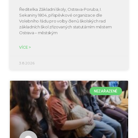
Ředitelka Základní školy, Ostrava-Poruba, I.
Sekaniny 1804, příspěvkové organizace dle
Volebního řádu pro volby členů školských rad
základních škol zřizovaných statutárním městem
Ostrava – městským
VÍCE >
3.8.2026
NEZAŘAZENÉ