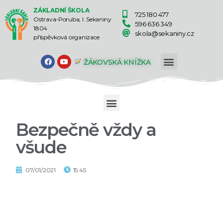
ZÁKLADNÍ ŠKOLA
725 180 477
Ostrava-Poruba, I. Sekaniny
596 636 349
1804
skola@sekaniny.cz
příspěvková organizace
ŽÁKOVSKÁ KNÍŽKA
Bezpečně vždy a
všude
07/01/2021
15:45