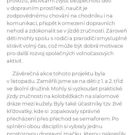
provozu, aktivitami zvýšit bezpečnost dětí
v dopravním prostředí, naučit je
zodpovědnému chování na chodníku i na
komunikaci, přispět k omezení dopravních
nehod a zdokonalit se v jízdě zručnosti. Zároveň
děti mohly spolu s rodiči a prarodiči smysluplně
strávit volný čas, což může být dobrá motivace
pro další rozvoj společných volnočasových
aktivit.
Závěrečná akce tohoto projektu byla
v listopadu. Zaměřili jsme se na děti z 1. a 2. tříd
ve školní družině. Mohly si vyzkoušet praktické
jízdy zručnosti na koloběžkách na slalomové
dráze mezi kužely. Byly také účastníky tzv. živé
křižovatky, kde si zopakovaly správné
přecházení přes přechod se semaforem. Po
splnění obou disciplín si vybraly jednu
prostorovou dopravní značku, kterou nakreslily.