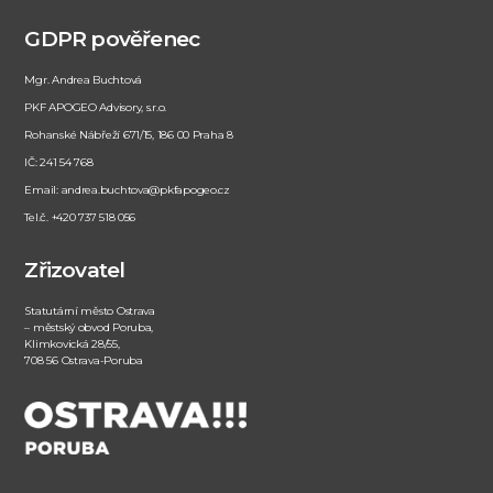
GDPR pověřenec
Mgr. Andrea Buchtová
PKF APOGEO Advisory, s.r.o.
Rohanské Nábřeží 671/15, 186 00 Praha 8
IČ: 241 54 768
Email: andrea.buchtova@pkfapogeo.cz
Tel.č. +420 737 518 056
Zřizovatel
Statutární město Ostrava
– městský obvod Poruba,
Klimkovická 28/55,
708 56 Ostrava-Poruba