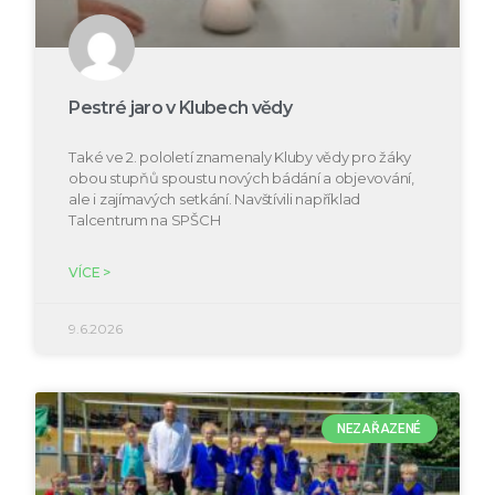
Pestré jaro v Klubech vědy
Také ve 2. pololetí znamenaly Kluby vědy pro žáky
obou stupňů spoustu nových bádání a objevování,
ale i zajímavých setkání. Navštívili například
Talcentrum na SPŠCH
VÍCE >
9.6.2026
NEZAŘAZENÉ