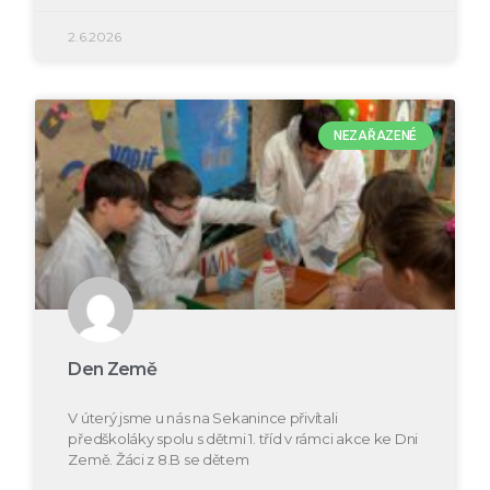
2.6.2026
NEZAŘAZENÉ
Den Země
V úterý jsme u nás na Sekanince přivítali
předškoláky spolu s dětmi 1. tříd v rámci akce ke Dni
Země. Žáci z 8.B se dětem