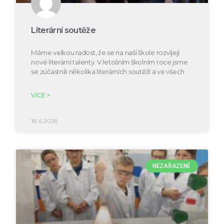
Literární soutěže
Máme velkou radost, že se na naší škole rozvíjejí
nové literární talenty. V letošním školním roce jsme
se zúčastnili několika literárních soutěží a ve všech
VÍCE >
18.6.2026
NEZAŘAZENÉ