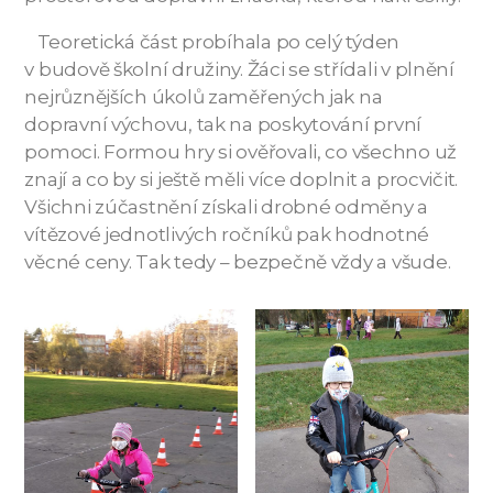
Teoretická část probíhala po celý týden
v budově školní družiny. Žáci se střídali v plnění
nejrůznějších úkolů zaměřených jak na
dopravní výchovu, tak na poskytování první
pomoci. Formou hry si ověřovali, co všechno už
znají a co by si ještě měli více doplnit a procvičit.
Všichni zúčastnění získali drobné odměny a
vítězové jednotlivých ročníků pak hodnotné
věcné ceny. Tak tedy – bezpečně vždy a všude.