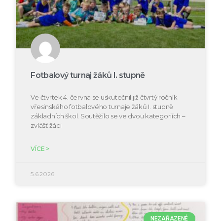
Fotbalový turnaj žáků I. stupně
Ve čtvrtek 4. června se uskutečnil již čtvrtý ročník
vřesinského fotbalového turnaje žáků I. stupně
základních škol. Soutěžilo se ve dvou kategoriích –
zvlášť žáci
VÍCE >
5.6.2026
NEZAŘAZENÉ