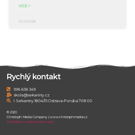
VÍCE >
20.5.2026
Rychlý kontakt
596 636 349
skola@sekaniny.cz
I. Sekaniny 1804/15 Ostrava-Poruba 708 00
© 2020
Christoph Media Company | www.christophmedia.cz
Prohlášení o přístupnosti webu