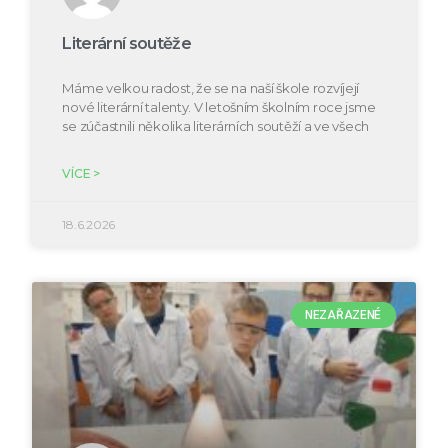
Literární soutěže
Máme velkou radost, že se na naší škole rozvíjejí
nové literární talenty. V letošním školním roce jsme
se zúčastnili několika literárních soutěží a ve všech
VÍCE >
18.6.2026
NEZAŘAZENÉ