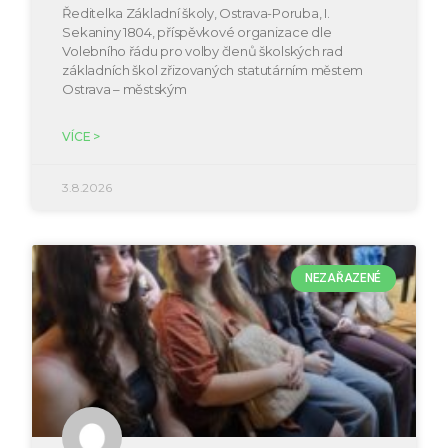
Ředitelka Základní školy, Ostrava-Poruba, I.
Sekaniny 1804, příspěvkové organizace dle
Volebního řádu pro volby členů školských rad
základních škol zřizovaných statutárním městem
Ostrava – městským
VÍCE >
3.8.2026
NEZAŘAZENÉ