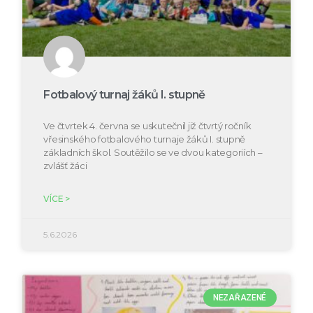
Fotbalový turnaj žáků I. stupně
Ve čtvrtek 4. června se uskutečnil již čtvrtý ročník
vřesinského fotbalového turnaje žáků I. stupně
základních škol. Soutěžilo se ve dvou kategoriích –
zvlášť žáci
VÍCE >
5.6.2026
NEZAŘAZENÉ