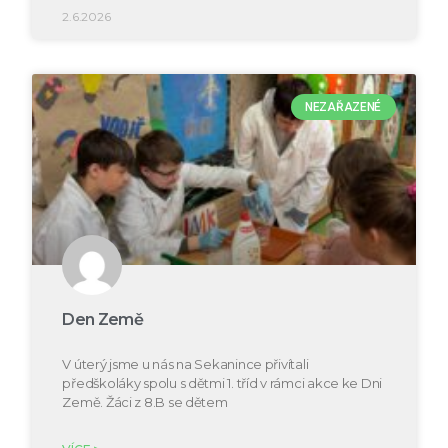
2.6.2026
NEZAŘAZENÉ
Den Země
V úterý jsme u nás na Sekanince přivítali
předškoláky spolu s dětmi 1. tříd v rámci akce ke Dni
Země. Žáci z 8.B se dětem