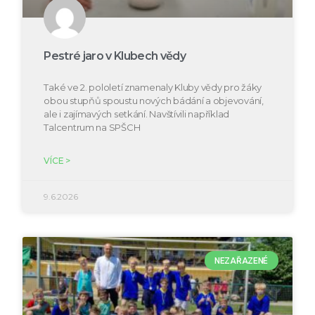
Pestré jaro v Klubech vědy
Také ve 2. pololetí znamenaly Kluby vědy pro žáky
obou stupňů spoustu nových bádání a objevování,
ale i zajímavých setkání. Navštívili například
Talcentrum na SPŠCH
VÍCE >
9.6.2026
NEZAŘAZENÉ