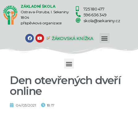
ZÁKLADNÍ ŠKOLA
725 180 477
Ostrava-Poruba, I. Sekaniny
596 636 349
1804
skola@sekaniny.cz
příspěvková organizace
ŽÁKOVSKÁ KNÍŽKA
Den otevřených dveří
online
04/03/2021
18:17