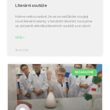
Literární soutěže
Máme velkou radost, že se na naší škole rozvíjejí
nové literární talenty. V letošním školním roce jsme
se zúčastnili několika literárních soutěží a ve všech
VÍCE >
18.6.2026
NEZAŘAZENÉ