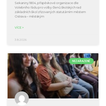
Sekaniny 1804, příspěvkové organizace dle
Volebního řádu pro volby členů školských rad
základních škol zřizovaných statutárním městem
Ostrava – městským
VÍCE >
3.8.2026
NEZAŘAZENÉ