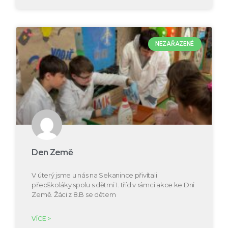
NEZAŘAZENÉ
Den Země
V úterý jsme u nás na Sekanince přivítali
předškoláky spolu s dětmi 1. tříd v rámci akce ke Dni
Země. Žáci z 8.B se dětem
VÍCE >