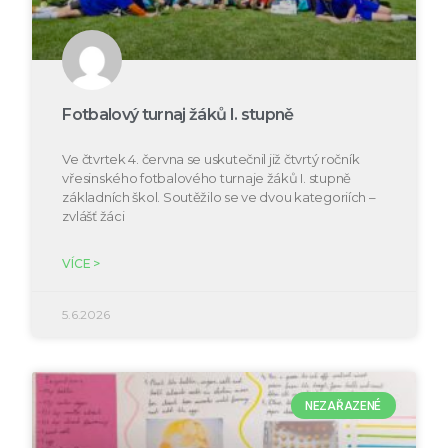
Fotbalový turnaj žáků I. stupně
Ve čtvrtek 4. června se uskutečnil již čtvrtý ročník
vřesinského fotbalového turnaje žáků I. stupně
základních škol. Soutěžilo se ve dvou kategoriích –
zvlášť žáci
VÍCE >
5.6.2026
NEZAŘAZENÉ