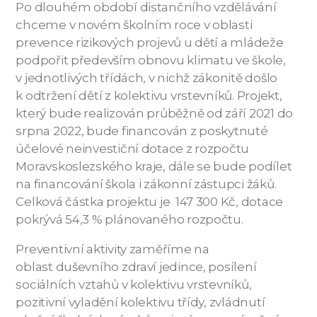
Po dlouhém období distančního vzdělávání
chceme v novém školním roce v oblasti
prevence rizikových projevů u dětí a mládeže
podpořit především obnovu klimatu ve škole,
v jednotlivých třídách, v nichž zákonitě došlo
k odtržení dětí z kolektivu vrstevníků. Projekt,
který bude realizován průběžně od září 2021 do
srpna 2022, bude financován z poskytnuté
účelové neinvestiční dotace z rozpočtu
Moravskoslezského kraje, dále se bude podílet
na financování škola i zákonní zástupci žáků.
Celková částka projektu je 147 300 Kč, dotace
pokrývá 54,3 % plánovaného rozpočtu.
Preventivní aktivity zaměříme na
oblast duševního zdraví jedince, posílení
sociálních vztahů v kolektivu vrstevníků,
pozitivní vyladění kolektivu třídy, zvládnutí