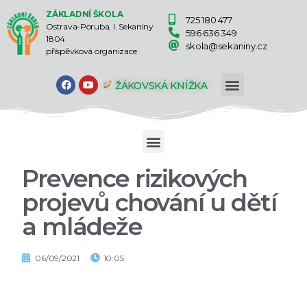
ZÁKLADNÍ ŠKOLA
725 180 477
Ostrava-Poruba, I. Sekaniny
596 636 349
1804
skola@sekaniny.cz
příspěvková organizace
ŽÁKOVSKÁ KNÍŽKA
Prevence rizikových
projevů chování u dětí
a mládeže
06/09/2021
10:05