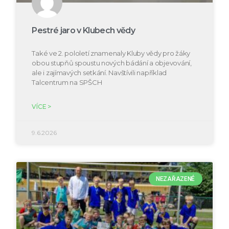
Pestré jaro v Klubech vědy
Také ve 2. pololetí znamenaly Kluby vědy pro žáky
obou stupňů spoustu nových bádání a objevování,
ale i zajímavých setkání. Navštívili například
Talcentrum na SPŠCH
VÍCE >
9.6.2026
NEZAŘAZENÉ