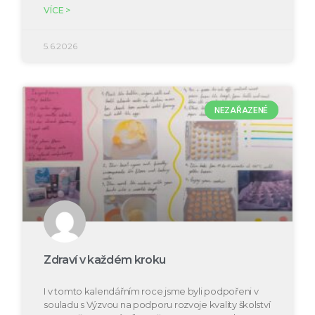
VÍCE >
5.6.2026
NEZAŘAZENÉ
Zdraví v každém kroku
I v tomto kalendářním roce jsme byli podpořeni v
souladu s Výzvou na podporu rozvoje kvality školství