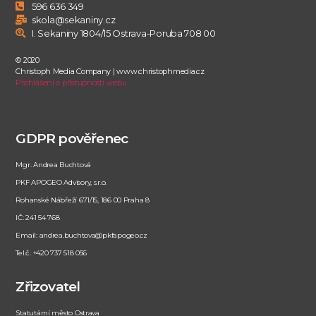
596 636 349
skola@sekaniny.cz
I. Sekaniny 1804/15 Ostrava-Poruba 708 00
© 2020
Christoph Media Company | www.christophmedia.cz
Prohlášení o přístupnosti webu
GDPR pověřenec
Mgr. Andrea Buchtová
PKF APOGEO Advisory, s.r.o.
Rohanské Nábřeží 671/15, 186 00 Praha 8
IČ: 241 54 768
Email: andrea.buchtova@pkfapogeo.cz
Tel.č. +420 737 518 056
Zřizovatel
Statutární město Ostrava