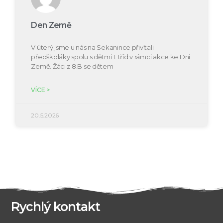
Den Země
V úterý jsme u nás na Sekanince přivítali
předškoláky spolu s dětmi 1. tříd v rámci akce ke Dni
Země. Žáci z 8.B se dětem
VÍCE >
20.5.2026
Rychlý kontakt