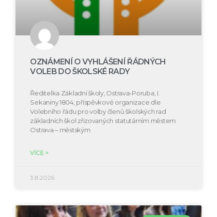
OZNÁMENÍ O VYHLÁŠENÍ ŘÁDNÝCH
VOLEB DO ŠKOLSKÉ RADY
Ředitelka Základní školy, Ostrava-Poruba, I.
Sekaniny 1804, příspěvkové organizace dle
Volebního řádu pro volby členů školských rad
základních škol zřizovaných statutárním městem
Ostrava – městským
VÍCE >
3.8.2026