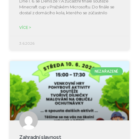
Dne 1. 6. se Denis ze 7.A zúčastnil finále soutěže
Minecraft cup v Pražském Microsoftu. Do finále se
dostal z domácího kola, kterého se zúčastnilo
VÍCE >
3.6.2026
NEZAŘAZENÉ
Zahradní slavnost