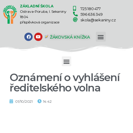
ZÁKLADNÍ ŠKOLA
725 180 477
Ostrava-Poruba, I. Sekaniny
596 636 349
1804
skola@sekaniny.cz
příspěvková organizace
ŽÁKOVSKÁ KNÍŽKA
Oznámení o vyhlášení
ředitelského volna
01/10/2021
14:42