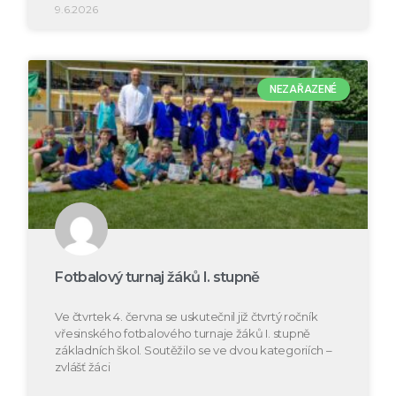
9.6.2026
NEZAŘAZENÉ
Fotbalový turnaj žáků I. stupně
Ve čtvrtek 4. června se uskutečnil již čtvrtý ročník
vřesinského fotbalového turnaje žáků I. stupně
základních škol. Soutěžilo se ve dvou kategoriích –
zvlášť žáci