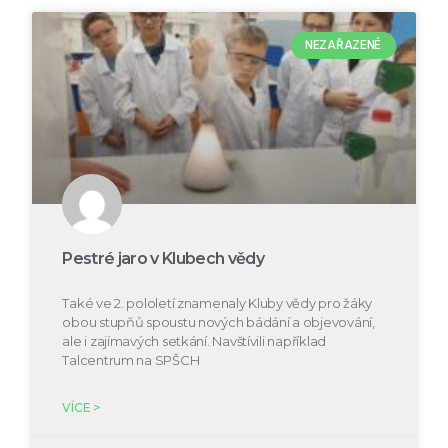
NEZAŘAZENÉ
Pestré jaro v Klubech vědy
Také ve 2. pololetí znamenaly Kluby vědy pro žáky
obou stupňů spoustu nových bádání a objevování,
ale i zajímavých setkání. Navštívili například
Talcentrum na SPŠCH
VÍCE >