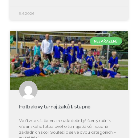
9.6.2026
NEZAŘAZENÉ
Fotbalový turnaj žáků I. stupně
Ve čtvrtek 4. června se uskutečnil již čtvrtý ročník
vřesinského fotbalového turnaje žáků I. stupně
základních škol. Soutěžilo se ve dvou kategoriích –