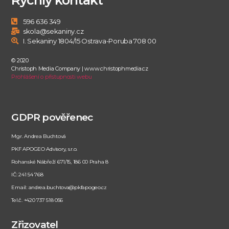
596 636 349
skola@sekaniny.cz
I. Sekaniny 1804/15 Ostrava-Poruba 708 00
© 2020
Christoph Media Company | www.christophmedia.cz
Prohlášení o přístupnosti webu
GDPR pověřenec
Mgr. Andrea Buchtová
PKF APOGEO Advisory, s.r.o.
Rohanské Nábřeží 671/15, 186 00 Praha 8
IČ: 241 54 768
Email: andrea.buchtova@pkfapogeo.cz
Tel.č. +420 737 518 056
Zřizovatel