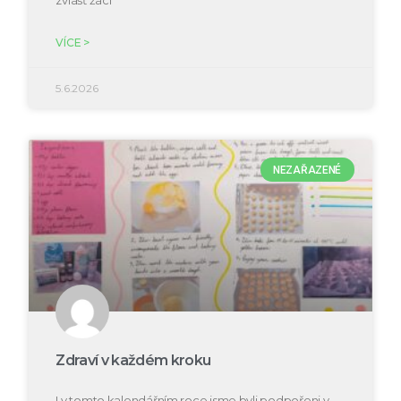
zvlášť žáci
VÍCE >
5.6.2026
NEZAŘAZENÉ
Zdraví v každém kroku
I v tomto kalendářním roce jsme byli podpořeni v