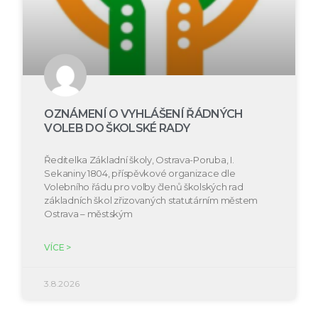
OZNÁMENÍ O VYHLÁŠENÍ ŘÁDNÝCH
VOLEB DO ŠKOLSKÉ RADY
Ředitelka Základní školy, Ostrava-Poruba, I.
Sekaniny 1804, příspěvkové organizace dle
Volebního řádu pro volby členů školských rad
základních škol zřizovaných statutárním městem
Ostrava – městským
VÍCE >
3.8.2026