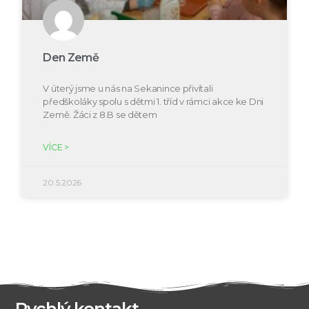
Den Země
V úterý jsme u nás na Sekanince přivítali
předškoláky spolu s dětmi 1. tříd v rámci akce ke Dni
Země. Žáci z 8.B se dětem
VÍCE >
20.5.2026
Rychlý kontakt