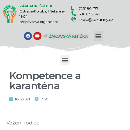
ZÁKLADNÍ ŠKOLA
725 180 477
Ostrava-Poruba, I. Sekaniny
596 636 349
1804
skola@sekaniny.cz
příspěvková organizace
ŽÁKOVSKÁ KNÍŽKA
Kompetence a
karanténa
16/11/2021
17:30
Vážení rodiče,