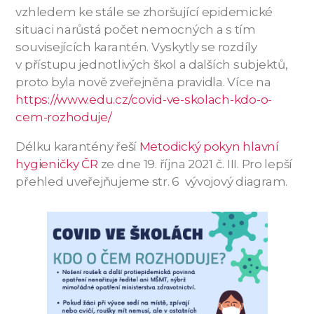
vzhledem ke stále se zhoršující epidemické
situaci narůstá počet nemocných a s tím
souvisejících karantén. Vyskytly se rozdíly
v přístupu jednotlivých škol a dalších subjektů,
proto byla nově zveřejněna pravidla. Více na
https://www.edu.cz/covid-ve-skolach-kdo-o-
cem-rozhoduje/
Délku karantény řeší
Metodický pokyn hlavní
hygieničky ČR
ze dne 19. října 2021 č. III. Pro lepší
přehled uveřejňujeme str. 6 vývojový diagram.