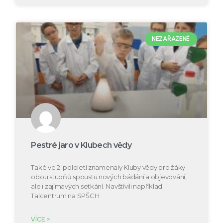
NEZAŘAZENÉ
Pestré jaro v Klubech vědy
Také ve 2. pololetí znamenaly Kluby vědy pro žáky
obou stupňů spoustu nových bádání a objevování,
ale i zajímavých setkání. Navštívili například
Talcentrum na SPŠCH
VÍCE >