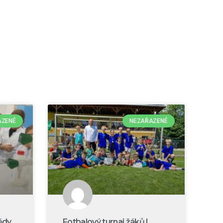
AZENÉ
NEZAŘAZENÉ
ědy
Fotbalový turnaj žáků I.