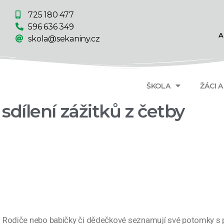
725 180 477
596 636 349
A
skola@sekaniny.cz
ŠKOLA
ŽÁCI 
sdílení zážitků z četby
ě. Rodiče nebo babičky či dědečkové seznamují své potomky s p