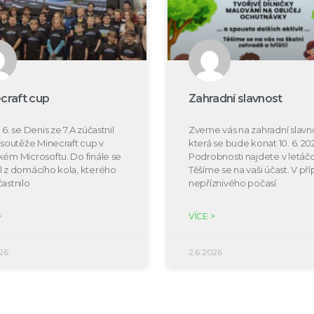
craft cup
Zahradní slavnost
 6. se Denis ze 7.A zúčastnil
Zveme vás na zahradní slavno
e soutěže Minecraft cup v
která se bude konat 10. 6. 20
kém Microsoftu. Do finále se
Podrobnosti najdete v letáčc
l z domácího kola, kterého
Těšíme se na vaši účast. V př
častnilo
nepříznivého počasí
>
VÍCE >
26
2.6.2026