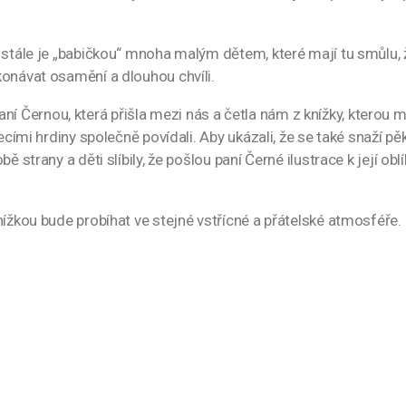
e stále je „babičkou“ mnoha malým dětem, které mají tu smůlu,
konávat osamění a dlouhou chvíli.
s paní Černou, která přišla mezi nás a četla nám z knížky, kterou m
ecími hrdiny společně povídali. Aby ukázali, že se také snaží pěk
ě strany a děti slíbily, že pošlou paní Černé ilustrace k její o
nížkou bude probíhat ve stejné vstřícné a přátelské atmosféře. 