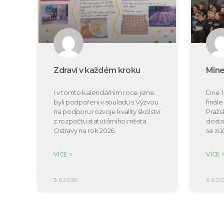
Zdraví v každém kroku
Mine
I v tomto kalendářním roce jsme
Dne 1.
byli podpořeni v souladu s Výzvou
finál
na podporu rozvoje kvality školství
Pražs
z rozpočtu statutárního města
dosta
Ostravy na rok 2026.
se zú
VÍCE >
VÍCE 
3.6.2026
3.6.20