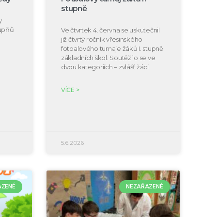
stupně
y
tupňů
Ve čtvrtek 4. června se uskutečnil
již čtvrtý ročník vřesinského
fotbalového turnaje žáků I. stupně
základních škol. Soutěžilo se ve
dvou kategoriích – zvlášť žáci
VÍCE >
5.6.2026
AZENÉ
NEZAŘAZENÉ