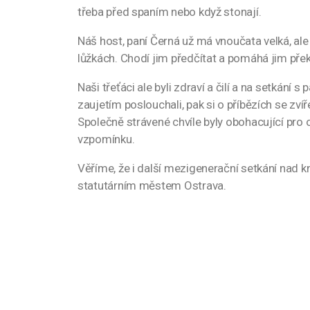
třeba před spaním nebo když stonají.
Náš host, paní Černá už má vnoučata velká, al
lůžkách. Chodí jim předčítat a pomáhá jim pře
Naši třeťáci ale byli zdraví a čilí a na setkání 
zaujetím poslouchali, pak si o příbězích se zvíř
Společně strávené chvíle byly obohacující pro ob
vzpomínku.
Věříme, že i další mezigenerační setkání nad k
statutárním městem Ostrava.