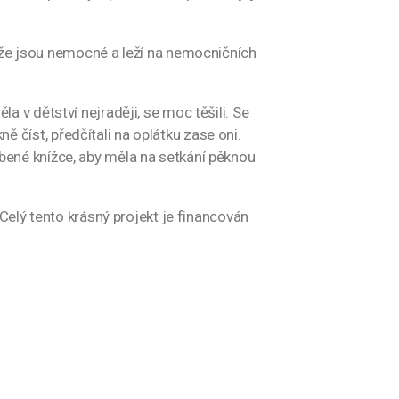
 že jsou nemocné a leží na nemocničních
ěla v dětství nejraději, se moc těšili. Se
ně číst, předčítali na oplátku zase oni.
blíbené knížce, aby měla na setkání pěknou
Celý tento krásný projekt je financován