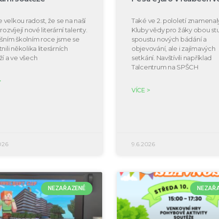
velkou radost, že se na naší
Také ve 2. pololetí znamenal
rozvíjejí nové literární talenty.
Kluby vědy pro žáky obou s
ošním školním roce jsme se
spoustu nových bádání a
nili několika literárních
objevování, ale i zajímavých
ží a ve všech
setkání. Navštívili například
Talcentrum na SPŠCH
>
VÍCE >
026
9.6.2026
NEZAŘAZENÉ
NEZAŘ