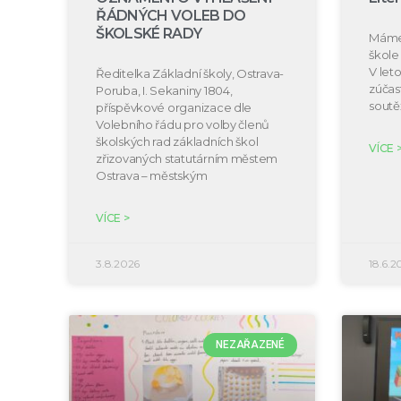
ŘÁDNÝCH VOLEB DO
ŠKOLSKÉ RADY
Máme 
škole 
V let
Ředitelka Základní školy, Ostrava-
zúčast
Poruba, I. Sekaniny 1804,
soutě
příspěvkové organizace dle
Volebního řádu pro volby členů
školských rad základních škol
VÍCE 
zřizovaných statutárním městem
Ostrava – městským
VÍCE >
3.8.2026
18.6.2
NEZAŘAZENÉ