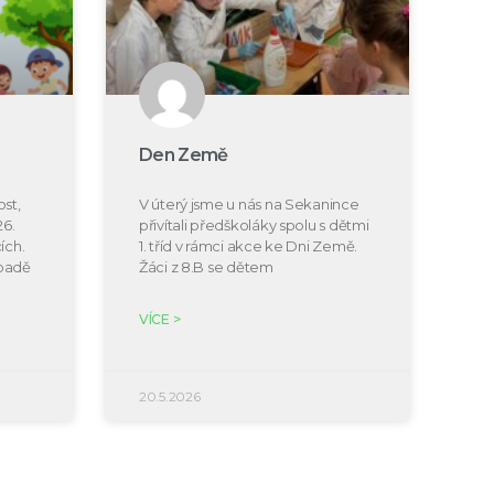
Den Země
st,
V úterý jsme u nás na Sekanince
26.
přivítali předškoláky spolu s dětmi
ích.
1. tříd v rámci akce ke Dni Země.
ípadě
Žáci z 8.B se dětem
VÍCE >
20.5.2026