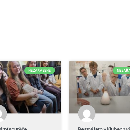
NEZAŘAZENÉ
NEZAŘ
rární soutěže
Pestré jaro v Klubech v