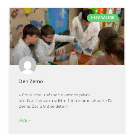
NEZAŘAZENÉ
Den Země
V úterý jsme u nás na Sekanince přivítali
předškoláky spolu s dětmi 1. tříd v rámci akce ke Dni
Země. Žáci z 8.B se dětem
VÍCE >