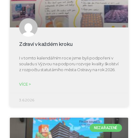
Zdraví v každém kroku
I v tomto kalendářním roce jsme byli podpořeni v
souladu s Výzvou na podporu rozvoje kvality školství
z rozpočtu statutárního města Ostravy na rok 2026.
VÍCE >
3.6.2026
NEZAŘAZENÉ