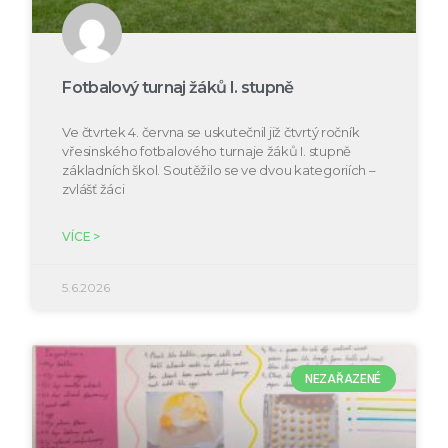
Fotbalový turnaj žáků I. stupně
Ve čtvrtek 4. června se uskutečnil již čtvrtý ročník
vřesinského fotbalového turnaje žáků I. stupně
základních škol. Soutěžilo se ve dvou kategoriích –
zvlášť žáci
VÍCE >
5.6.2026
NEZAŘAZENÉ