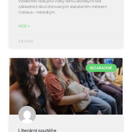
Volebního řádu pro volby členů školských rad
základních škol zřizovaných statutárním městem
Ostrava – městským
VÍCE >
3.8.2026
NEZAŘAZENÉ
Literární soutěže