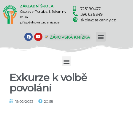
ZÁKLADNÍ ŠKOLA
725 180 477
Ostrava-Poruba, I. Sekaniny
596 636 349
1804
skola@sekaniny.cz
příspěvková organizace
ŽÁKOVSKÁ KNÍŽKA
Exkurze k volbě
povolání
15/02/2023
20:58