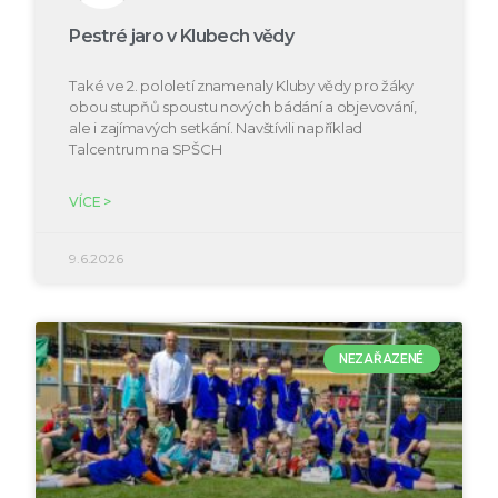
Pestré jaro v Klubech vědy
Také ve 2. pololetí znamenaly Kluby vědy pro žáky
obou stupňů spoustu nových bádání a objevování,
ale i zajímavých setkání. Navštívili například
Talcentrum na SPŠCH
VÍCE >
9.6.2026
NEZAŘAZENÉ