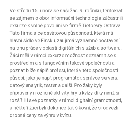
Ve středu 15. února se naši žáci 9. ročníku, tentokrát
se zájmem o obor informační technologie zúčastnili
exkurze k volbě povolání ve firmě Tietoevry Ostrava.
Tato firma s celosvětovou působností, která má
hlavní sídlo ve Finsku, zaujímá významné postavení
na trhu práce v oblasti digitálních služeb a softwaru.
Žáci měli v rámci exkurze možnost seznámit se s
prostředím a s fungováním takové společnosti a
poznat blíže náplň profesí, které v této společnosti
působí, jako je např. programátor, správce serveru,
datový analytik, tester a další. Pro žáky byly
připraveny i rozličné aktivity, hry a kvízy, díky nimž si
rozšířili i své poznatky v rámci digitální gramotnosti,
a někteří žáci byli dokonce tak šikovní, že si odvezli
drobné ceny za výhru v kvízu.