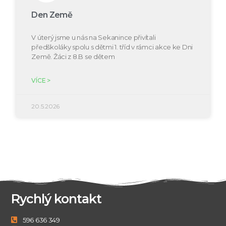
Den Země
V úterý jsme u nás na Sekanince přivítali
předškoláky spolu s dětmi 1. tříd v rámci akce ke Dni
Země. Žáci z 8.B se dětem
VÍCE >
20.5.2026
Rychlý kontakt
596 636 349