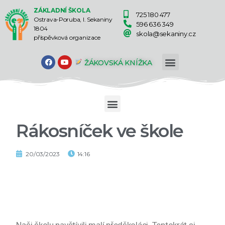
ZÁKLADNÍ ŠKOLA
725 180 477
Ostrava-Poruba, I. Sekaniny
596 636 349
1804
skola@sekaniny.cz
příspěvková organizace
ŽÁKOVSKÁ KNÍŽKA
Rákosníček ve škole
20/03/2023
14:16