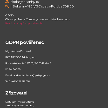
skola@sekaniny.cz
I. Sekaniny 1804/15 Ostrava-Poruba 708 00
© 2020
Christoph Media Company | www.christophmedia.cz
Prohlášení o přístupnosti webu
GDPR pověřenec
Mgr. Andrea Buchtová
PKF APOGEO Advisory, s.r.o.
Rohanské Nábřeží 671/15, 186 00 Praha 8
IČ: 241 54 768
Email: andrea.buchtova@pkfapogeo.cz
Tel.č. +420 737 518 056
Zřizovatel
Statutární město Ostrava
– městský obvod Poruba,