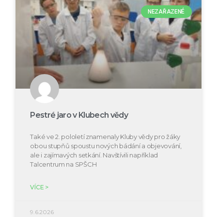
NEZAŘAZENÉ
Pestré jaro v Klubech vědy
Také ve 2. pololetí znamenaly Kluby vědy pro žáky
obou stupňů spoustu nových bádání a objevování,
ale i zajímavých setkání. Navštívili například
Talcentrum na SPŠCH
VÍCE >
9.6.2026