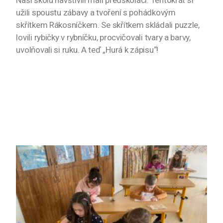
Naši školu navštívili malí předškoláci. Tentokrát si
užili spoustu zábavy a tvoření s pohádkovým
skřítkem Rákosníčkem. Se skřítkem skládali puzzle,
lovili rybičky v rybníčku, procvičovali tvary a barvy,
uvolňovali si ruku. A teď „Hurá k zápisu“!