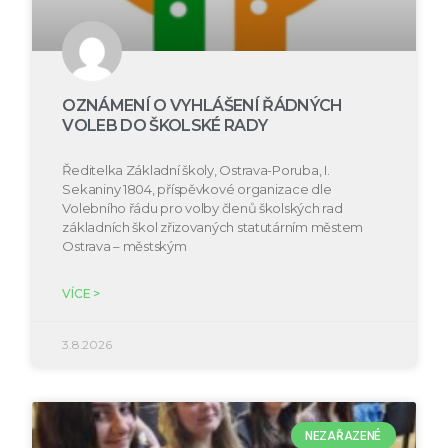
OZNÁMENÍ O VYHLÁŠENÍ ŘÁDNÝCH
VOLEB DO ŠKOLSKÉ RADY
Ředitelka Základní školy, Ostrava-Poruba, I.
Sekaniny 1804, příspěvkové organizace dle
Volebního řádu pro volby členů školských rad
základních škol zřizovaných statutárním městem
Ostrava – městským
VÍCE >
3.8.2026
NEZAŘAZENÉ