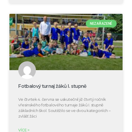
NEZAŘAZENÉ
Fotbalový turnaj žáků I. stupně
Ve čtvrtek 4. června se uskutečnil již čtvrtý ročník
vřesinského fotbalového turnaje žáků I. stupně
základních škol. Soutěžilo se ve dvou kategoriích –
zvlášť žáci
VÍCE >