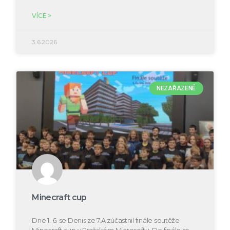
VÍCE >
3.6.2026
NEZAŘAZENÉ
Minecraft cup
Dne 1. 6. se Denis ze 7.A zúčastnil finále soutěže