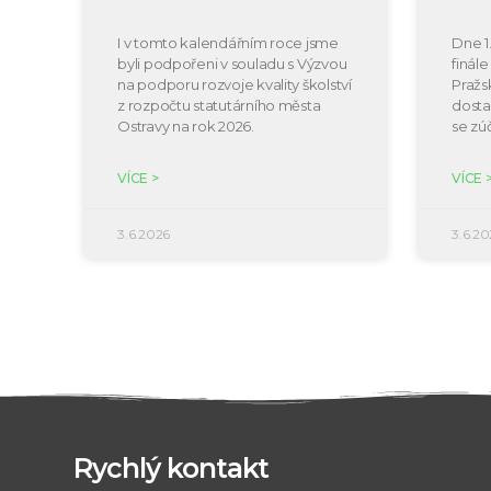
I v tomto kalendářním roce jsme
Dne 1.
byli podpořeni v souladu s Výzvou
finál
na podporu rozvoje kvality školství
Pražs
z rozpočtu statutárního města
dosta
Ostravy na rok 2026.
se zú
VÍCE >
VÍCE 
3.6.2026
3.6.20
Rychlý kontakt