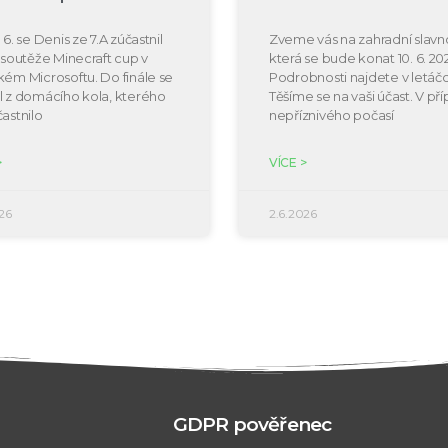
 6. se Denis ze 7.A zúčastnil
Zveme vás na zahradní slavno
e soutěže Minecraft cup v
která se bude konat 10. 6. 20
kém Microsoftu. Do finále se
Podrobnosti najdete v letáčc
l z domácího kola, kterého
Těšíme se na vaši účast. V př
častnilo
nepříznivého počasí
>
VÍCE >
26
2.6.2026
GDPR pověřenec