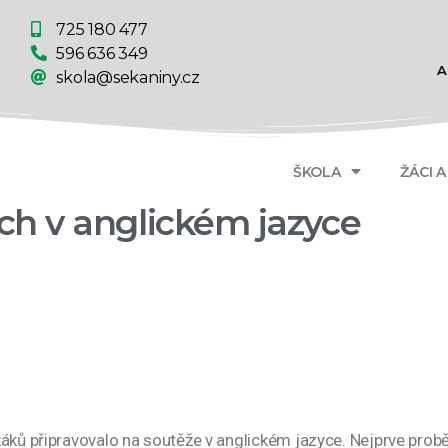
725 180 477
596 636 349
A
skola@sekaniny.cz
ŠKOLA
ŽÁCI 
ch v anglickém jazyce
žáků připravovalo na soutěže v anglickém jazyce. Nejprve prob