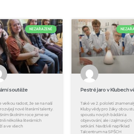
NEZAŘAZENÉ
NEZAŘ
rární soutěže
Pestré jaro v Klubech v
velkou radost, že se na naší
Také ve 2. pololetí znamenal
rozvíjejí nové literární talenty.
Kluby vědy pro žáky obou s
ošním školním roce jsme se
spoustu nových bádání a
nili několika literárních
objevování, ale i zajímavých
ží a ve všech
setkání. Navštívili například
Talcentrum na SPŠCH