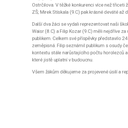
Ostrčilova. V těžké konkurenci více než třiceti
ZŠ; Mirek Stískala (9.C) pak krásné deváté až d
Další dva žáci se vydali reprezentovat naši š
Waisr (8.C) a Filip Kozar (9.C) měli nejdříve z
publikem. Celkem své příspěvky představilo 24 
zeměpisná. Filip seznámil publikum s osudy če
kontextu stále narůstajícího počtu horolezců a
které jistě uplatní v budoucnu.
Všem žákům děkujeme za projevené úsilí a rep