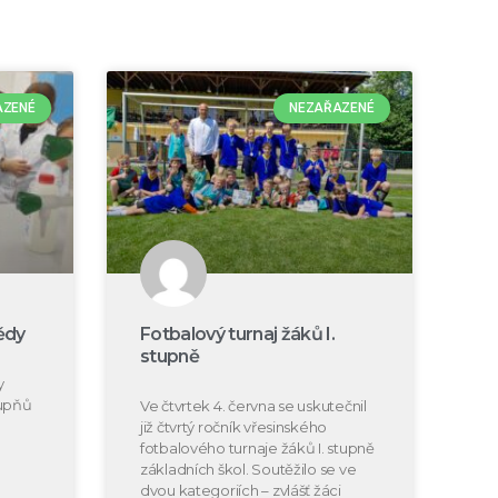
AZENÉ
NEZAŘAZENÉ
ědy
Fotbalový turnaj žáků I.
stupně
y
tupňů
Ve čtvrtek 4. června se uskutečnil
již čtvrtý ročník vřesinského
fotbalového turnaje žáků I. stupně
základních škol. Soutěžilo se ve
dvou kategoriích – zvlášť žáci