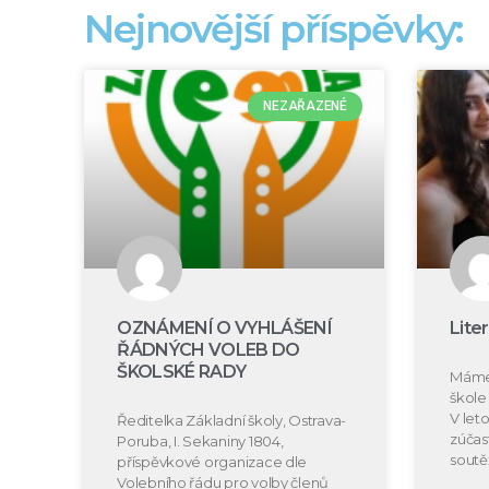
Nejnovější příspěvky:
NEZAŘAZENÉ
OZNÁMENÍ O VYHLÁŠENÍ
Lite
ŘÁDNÝCH VOLEB DO
ŠKOLSKÉ RADY
Máme 
škole 
V let
Ředitelka Základní školy, Ostrava-
zúčast
Poruba, I. Sekaniny 1804,
soutě
příspěvkové organizace dle
Volebního řádu pro volby členů