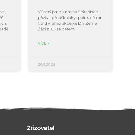
st,
V úterý jsme u nás na Sekanince
26.
přivítali předškoláky spolu s dětmi
ích.
1. tříd v rámci akce ke Dni Země.
ípadě
Žáci z 8.B se dětem
VÍCE >
20.5.2026
Zřizovatel