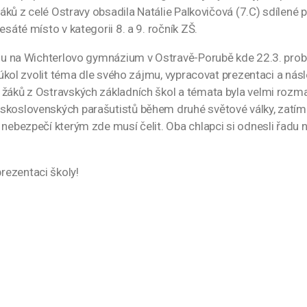
 žáků z celé Ostravy obsadila Natálie Palkovičová (7.C) sdílené 
esáté místo v kategorii 8. a 9. ročník ZŠ.
kolu na Wichterlovo gymnázium v Ostravě-Porubě kde 22.3. pro
a úkol zvolit téma dle svého zájmu, vypracovat prezentaci a nás
žáků z Ostravských základních škol a témata byla velmi rozmani
skoslovenských parašutistů během druhé světové války, zatímco
 nebezpečí kterým zde musí čelit. Oba chlapci si odnesli řadu
rezentaci školy!