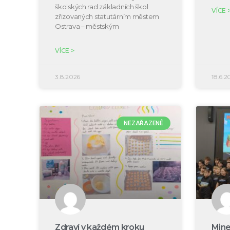
školských rad základních škol
VÍCE 
zřizovaných statutárním městem
Ostrava – městským
VÍCE >
3.8.2026
18.6.2
NEZAŘAZENÉ
Zdraví v každém kroku
Mine