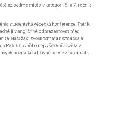
páté až sedmé místo v kategorii 6. a 7. ročník
běhla studentská vědecká konference. Patrik
ledně ji v angličtině odprezentovat před
tá. Naši žáci zvolili témata historická a
 Patrik hovořil o nejvyšší hoře světa v
 nových poznatků a hlavně cenné zkušenosti,