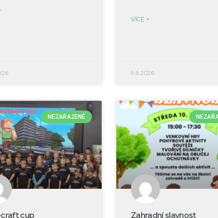
>
VÍCE >
026
9.6.2026
NEZAŘAZENÉ
NEZAŘ
craft cup
Zahradní slavnost