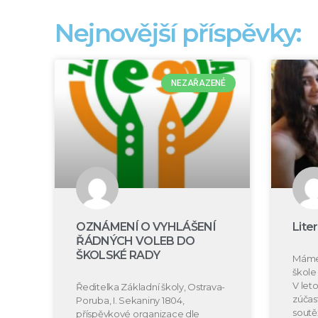
Nejnovější příspěvky:
NEZAŘAZENÉ
OZNÁMENÍ O VYHLÁŠENÍ
Lite
ŘÁDNÝCH VOLEB DO
ŠKOLSKÉ RADY
Máme 
škole 
V let
Ředitelka Základní školy, Ostrava-
zúčast
Poruba, I. Sekaniny 1804,
soutě
příspěvkové organizace dle