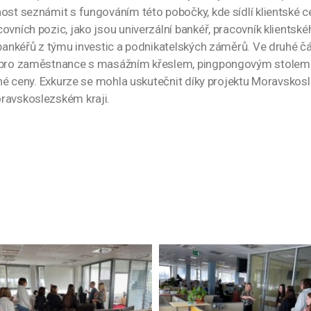
nost seznámit s fungováním této pobočky, kde sídlí klientské 
vních pozic, jako jsou univerzální bankéř, pracovník klientskéh
 bankéřů z týmu investic a podnikatelských záměrů. Ve druhé čá
í pro zaměstnance s masážním křeslem, pingpongovým stolem 
robné ceny. Exkurze se mohla uskutečnit díky projektu Moravsk
oravskoslezském kraji.