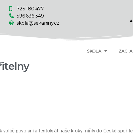
725 180 477
596 636 349
A
skola@sekaniny.cz
ŠKOLA
ŽÁCI 
itelny
 k volbě povolání a tentokrát naše kroky mířily do České spořite