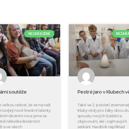
NEZAŘAZENÉ
NEZAŘ
rární soutěže
Pestré jaro v Klubech v
velkou radost, že se na naší
Také ve 2. pololetí znamenal
rozvíjejí nové literární talenty.
Kluby vědy pro žáky obou s
ošním školním roce jsme se
spoustu nových bádání a
nili několika literárních
objevování, ale i zajímavých
ží a ve všech
setkání. Navštívili například