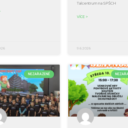
Talcentrum na SPŠCH
>
VÍCE >
026
9.6.2026
NEZAŘAZENÉ
NEZAŘ