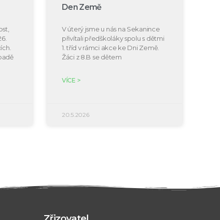
Den Země
st,
V úterý jsme u nás na Sekanince
26.
přivítali předškoláky spolu s dětmi
ích.
1. tříd v rámci akce ke Dni Země.
ípadě
Žáci z 8.B se dětem
VÍCE >
20.5.2026
Zřizovatel