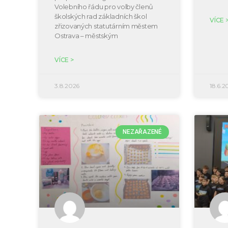
Volebního řádu pro volby členů
školských rad základních škol
VÍCE 
zřizovaných statutárním městem
Ostrava – městským
VÍCE >
3.8.2026
18.6.2
NEZAŘAZENÉ