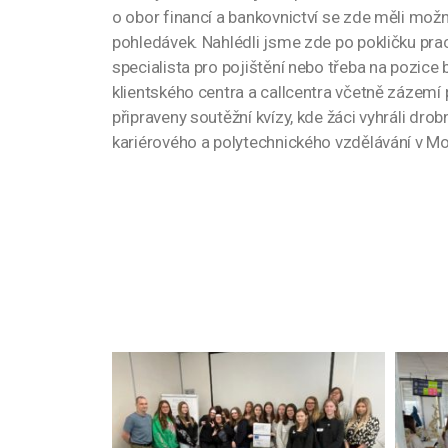
o obor financí a bankovnictví se zde měli mož
pohledávek. Nahlédli jsme zde po pokličku praco
specialista pro pojištění nebo třeba na pozice
klientského centra a callcentra včetně zázem
připraveny soutěžní kvízy, kde žáci vyhráli d
kariérového a polytechnického vzdělávání v M