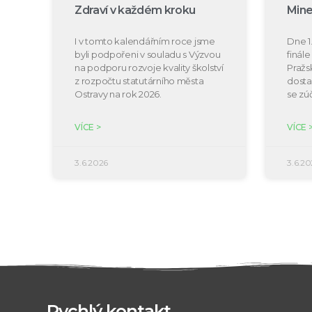
Zdraví v každém kroku
Mine
I v tomto kalendářním roce jsme
Dne 1.
byli podpořeni v souladu s Výzvou
finál
na podporu rozvoje kvality školství
Pražs
z rozpočtu statutárního města
dosta
Ostravy na rok 2026.
se zú
VÍCE >
VÍCE 
3.6.2026
3.6.20
Rychlý kontakt