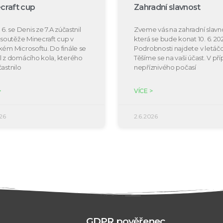
craft cup
Zahradní slavnost
 6. se Denis ze 7.A zúčastnil
Zveme vás na zahradní slavno
e soutěže Minecraft cup v
která se bude konat 10. 6. 20
kém Microsoftu. Do finále se
Podrobnosti najdete v letáčc
l z domácího kola, kterého
Těšíme se na vaši účast. V př
častnilo
nepříznivého počasí
>
VÍCE >
26
2.6.2026
GDPR pověřenec