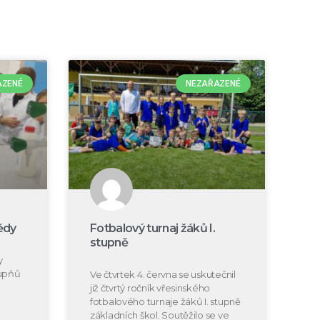
AZENÉ
NEZAŘAZENÉ
ědy
Fotbalový turnaj žáků I.
stupně
y
tupňů
Ve čtvrtek 4. června se uskutečnil
již čtvrtý ročník vřesinského
fotbalového turnaje žáků I. stupně
základních škol. Soutěžilo se ve