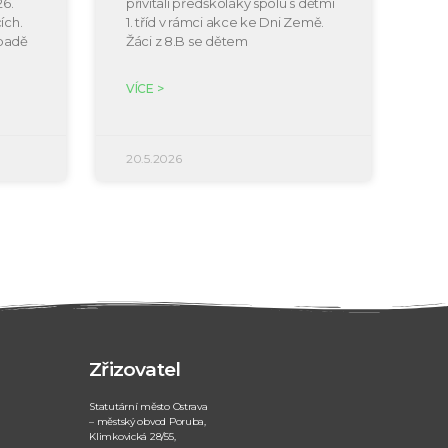
26.
přivítali předškoláky spolu s dětmi
ích.
1. tříd v rámci akce ke Dni Země.
ípadě
Žáci z 8.B se dětem
VÍCE >
20.5.2026
Zřizovatel
Statutární město Ostrava
– městský obvod Poruba,
Klimkovická 28/55,