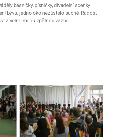
děly básničky, písničky, divadelní scénky
avení bývá, jedno oko nezůstalo suché. Radost
ast a velmi milou zpětnou vazbu.