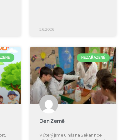
5.6.2026
AZENÉ
NEZAŘAZENÉ
Den Země
st,
V úterý jsme u nás na Sekanince