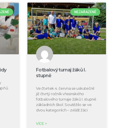
AZENÉ
NEZAŘAZENÉ
ědy
Fotbalový turnaj žáků I.
stupně
y
tupňů
Ve čtvrtek 4. června se uskutečnil
již čtvrtý ročník vřesinského
fotbalového turnaje žáků I. stupně
základních škol. Soutěžilo se ve
dvou kategoriích – zvlášť žáci
VÍCE >