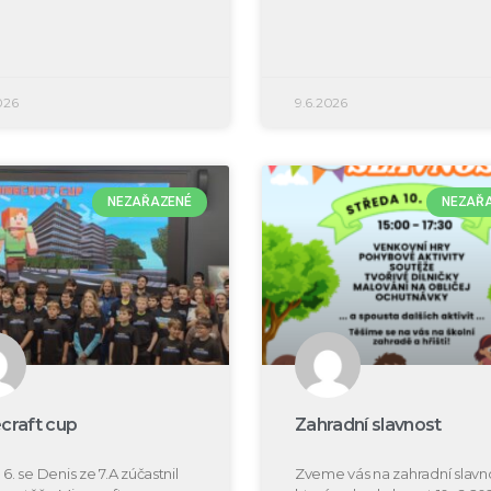
026
9.6.2026
NEZAŘAZENÉ
NEZAŘ
craft cup
Zahradní slavnost
 6. se Denis ze 7.A zúčastnil
Zveme vás na zahradní slavno