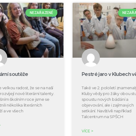
NEZAŘAZENÉ
NEZAŘ
rární soutěže
Pestré jaro v Klubech v
velkou radost, že se na naší
Také ve 2. pololetí znamenal
rozvíjejí nové literární talenty.
Kluby vědy pro žáky obou s
ošním školním roce jsme se
spoustu nových bádání a
nili několika literárních
objevování, ale i zajímavých
ží a ve všech
setkání. Navštívili například
Talcentrum na SPŠCH
>
VÍCE >