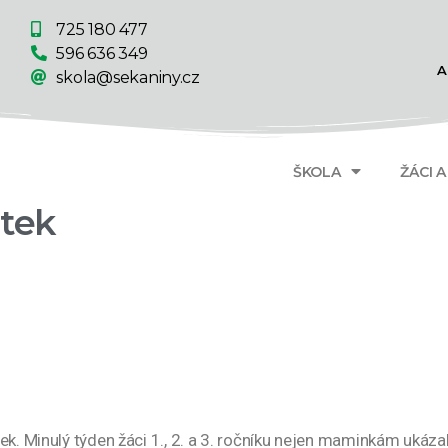
725 180 477
596 636 349
A
skola@sekaniny.cz
ŠKOLA
ŽÁCI 
tek
k. Minulý týden žáci 1., 2. a 3. ročníku nejen maminkám ukázali,