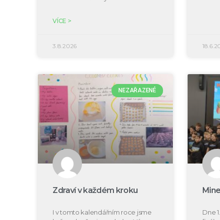
VÍCE >
3.8.2026
18.6.2
NEZAŘAZENÉ
Zdraví v každém kroku
Mine
I v tomto kalendářním roce jsme
Dne 1.