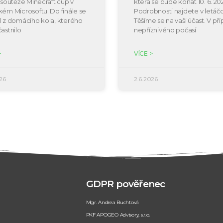
e soutěže Minecraft cup v
která se bude konat 10. 6. 20
kém Microsoftu. Do finále se
Podrobnosti najdete v letáčc
l z domácího kola, kterého
Těšíme se na vaši účast. V př
častnilo
nepříznivého počasí
>
VÍCE >
26
2.6.2026
GDPR pověřenec
Mgr. Andrea Buchtová
PKF APOGEO Advisory, s.r.o.