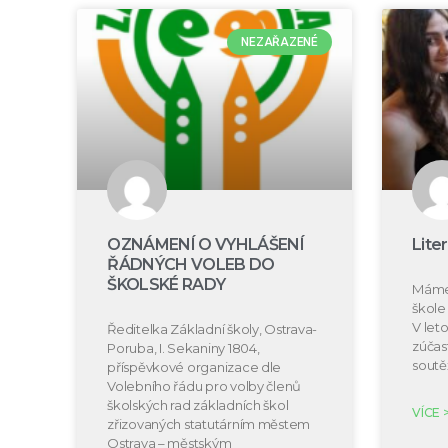
NEZAŘAZENÉ
OZNÁMENÍ O VYHLÁŠENÍ
Lite
ŘÁDNÝCH VOLEB DO
ŠKOLSKÉ RADY
Máme 
škole 
V let
Ředitelka Základní školy, Ostrava-
zúčast
Poruba, I. Sekaniny 1804,
soutě
příspěvkové organizace dle
Volebního řádu pro volby členů
školských rad základních škol
VÍCE 
zřizovaných statutárním městem
Ostrava – městským