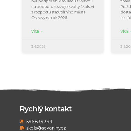
byli podpořeni v souladu s Výzvou
finál
na podporu rozvoje kvality školství
Pražs
z rozpočtu statutárního města
dosta
Ostravy na rok 2026.
se zú
VÍCE >
VÍCE 
3.6.2026
3.6.20
Rychlý kontakt
596 636 349
skola@sekaniny.cz