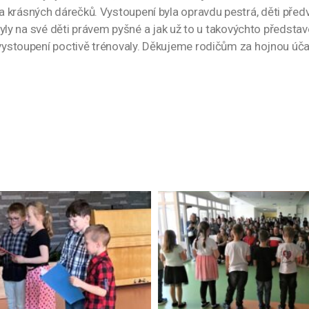
krásných dárečků. Vystoupení byla opravdu pestrá, děti předvá
, byly na své děti právem pyšné a jak už to u takovýchto předst
a vystoupení poctivě trénovaly. Děkujeme rodičům za hojnou úč