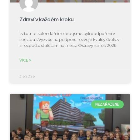
Zdraví v každém kroku
I v tomto kalendářním roce jsme byli podpořeni v
souladu s Výzvou na podporu rozvoje kvality školství
z rozpočtu statutárního města Ostravy na rok 2026.
VÍCE >
3.6.2026
NEZAŘAZENÉ