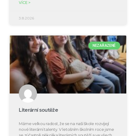
VÍCE >
3.8.2026
NEZAŘAZENÉ
Literární soutěže
Máme velkou radost, že se na naší škole rozvíjejí
nové literární talenty. V letošním školním roce jsme
se zúčastnili několika literárních soutěží a ve všech