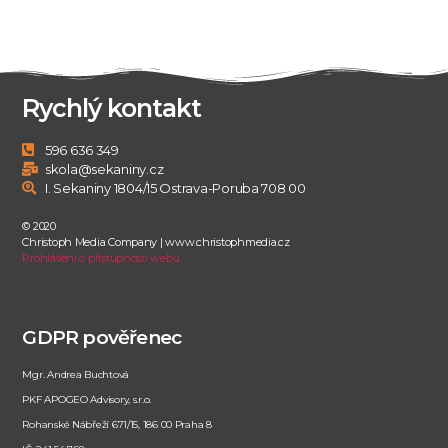
Rychlý kontakt
596 636 349
skola@sekaniny.cz
I. Sekaniny 1804/15 Ostrava-Poruba 708 00
© 2020
Christoph Media Company | www.christophmedia.cz
Prohlášení o přístupnosti webu
GDPR pověřenec
Mgr. Andrea Buchtová
PKF APOGEO Advisory, s.r.o.
Rohanské Nábřeží 671/15, 186 00 Praha 8