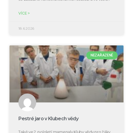
VÍCE >
18.6.2026
NEZAŘAZENÉ
Pestré jaro v Klubech vědy
Také ve 2. pololetí znamenaly Kluby vědy pro žáky