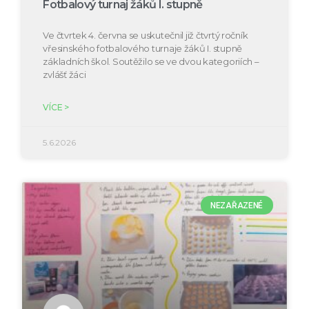
Fotbalový turnaj žáků I. stupně
Ve čtvrtek 4. června se uskutečnil již čtvrtý ročník
vřesinského fotbalového turnaje žáků I. stupně
základních škol. Soutěžilo se ve dvou kategoriích –
zvlášť žáci
VÍCE >
5.6.2026
NEZAŘAZENÉ