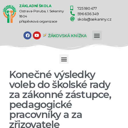
ZÁKLADNÍ ŠKOLA
725 180 477
Ostrava-Poruba, I. Sekaniny
596 636 349
1804
skola@sekaniny.cz
příspěvková organizace
ŽÁKOVSKÁ KNÍŽKA
Konečné výsledky
voleb do školské rady
za zákonné zástupce,
pedagogické
pracovníky a za
zřizovatele