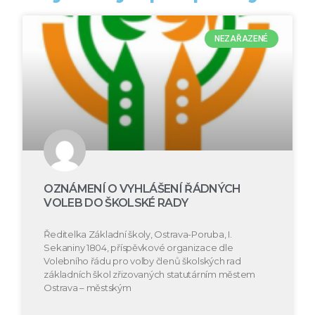
NEZAŘAZENÉ
OZNÁMENÍ O VYHLÁŠENÍ ŘÁDNÝCH
VOLEB DO ŠKOLSKÉ RADY
Ředitelka Základní školy, Ostrava-Poruba, I.
Sekaniny 1804, příspěvkové organizace dle
Volebního řádu pro volby členů školských rad
základních škol zřizovaných statutárním městem
Ostrava – městským