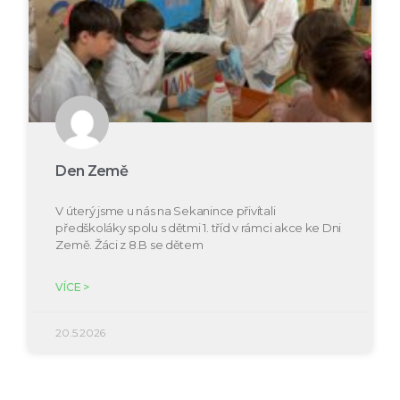
Den Země
V úterý jsme u nás na Sekanince přivítali
předškoláky spolu s dětmi 1. tříd v rámci akce ke Dni
Země. Žáci z 8.B se dětem
VÍCE >
20.5.2026