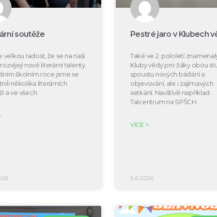
rární soutěže
Pestré jaro v Klubech v
velkou radost, že se na naší
Také ve 2. pololetí znamenal
rozvíjejí nové literární talenty.
Kluby vědy pro žáky obou s
ošním školním roce jsme se
spoustu nových bádání a
nili několika literárních
objevování, ale i zajímavých
ží a ve všech
setkání. Navštívili například
Talcentrum na SPŠCH
>
VÍCE >
026
9.6.2026