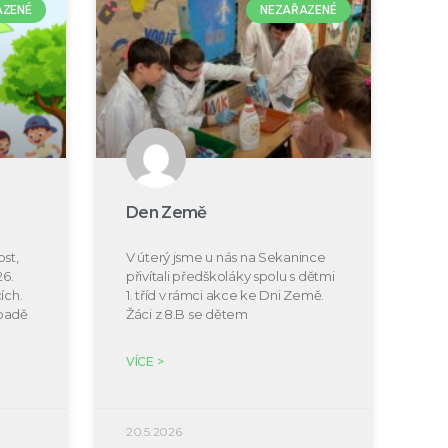
AZENÉ
NEZAŘAZENÉ
Den Země
st,
V úterý jsme u nás na Sekanince
26.
přivítali předškoláky spolu s dětmi
ích.
1. tříd v rámci akce ke Dni Země.
ípadě
Žáci z 8.B se dětem
VÍCE >
20.5.2026