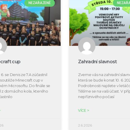
NEZAŘAZENÉ
NEZAŘ
craft cup
Zahradní slavnost
 6. se Denis ze 7.A zúčastnil
Zveme vás na zahradní slavno
e soutěže Minecraft cup v
která se bude konat 10. 6. 20
kém Microsoftu. Do finále se
Podrobnosti najdete v letáčc
l z domácího kola, kterého
Těšíme se na vaši účast. V př
častnilo
nepříznivého počasí
>
VÍCE >
26
2.6.2026