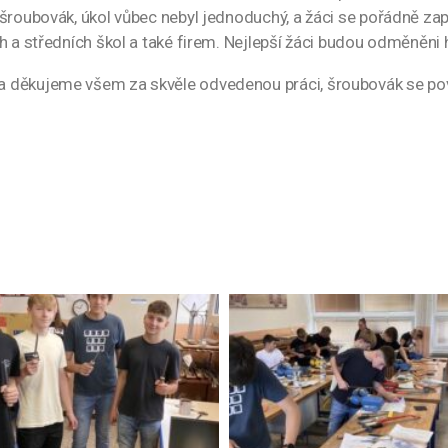
 šroubovák, úkol vůbec nebyl jednoduchý, a žáci se pořádně zap
ch a středních škol a také firem. Nejlepší žáci budou odměně
a děkujeme všem za skvěle odvedenou práci, šroubovák se po