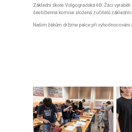
Základní škole Volgogradská 6B. Žáci vyráběli
šestičlenná komise složená z učitelů základní
Našim žákům držíme palce při vyhodnocování 