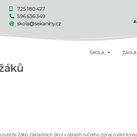
725 180 477
596 636 349
A
skola@sekaniny.cz
ŠKOLA
ŽÁCI 
 žáků
é soutěže žáků základních škol v oblasti ručního zpracování kov