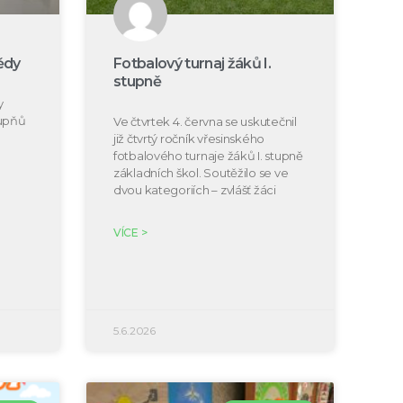
ědy
Fotbalový turnaj žáků I.
stupně
y
tupňů
Ve čtvrtek 4. června se uskutečnil
již čtvrtý ročník vřesinského
fotbalového turnaje žáků I. stupně
základních škol. Soutěžilo se ve
dvou kategoriích – zvlášť žáci
VÍCE >
5.6.2026