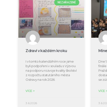
NEZAŘAZENÉ
Zdraví v každém kroku
Mine
I v tomto kalendářním roce jsme
Dne 1.
byli podpořeni v souladu s Výzvou
finál
na podporu rozvoje kvality školství
Pražs
z rozpočtu statutárního města
dosta
Ostravy na rok 2026.
se zú
VÍCE >
VÍCE 
3.6.2026
3.6.20