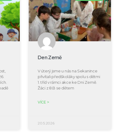
Den Země
st,
V úterý jsme u nás na Sekanince
26.
přivítali předškoláky spolu s dětmi
ích.
1. tříd v rámci akce ke Dni Země.
ípadě
Žáci z 8.B se dětem
VÍCE >
20.5.2026