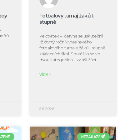
ědy
Fotbalový turnaj žáků I.
stupně
y
tupňů
Ve čtvrtek 4. června se uskutečnil
již čtvrtý ročník vřesinského
fotbalového turnaje žáků I. stupně
základních škol. Soutěžilo se ve
dvou kategoriích – zvlášť žáci
VÍCE >
5.6.2026
AZENÉ
NEZAŘAZENÉ