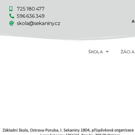
725 180 477
596 636 349
A
skola@sekaniny.cz
ŠKOLA
ŽÁCI 