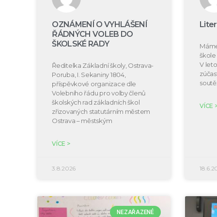
OZNÁMENÍ O VYHLÁŠENÍ
Lite
ŘÁDNÝCH VOLEB DO
ŠKOLSKÉ RADY
Máme 
škole 
V let
Ředitelka Základní školy, Ostrava-
zúčast
Poruba, I. Sekaniny 1804,
soutě
příspěvkové organizace dle
Volebního řádu pro volby členů
školských rad základních škol
VÍCE 
zřizovaných statutárním městem
Ostrava – městským
VÍCE >
3.8.2026
18.6.2
NEZAŘAZENÉ