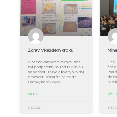
Zdraví v každém kroku
Mine
I v tomto kalendářním roce jsme
Dne 1.
byli podpořeni v souladu s Výzvou
finál
na podporu rozvoje kvality školství
Pražs
z rozpočtu statutárního města
dosta
Ostravy na rok 2026.
se zú
VÍCE >
VÍCE 
3.6.2026
3.6.20