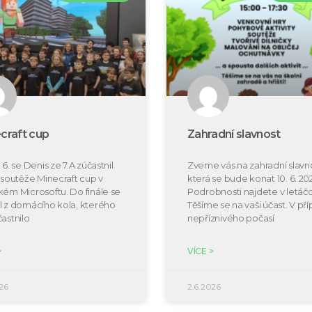
craft cup
Zahradní slavnost
 6. se Denis ze 7.A zúčastnil
Zveme vás na zahradní slavno
e soutěže Minecraft cup v
která se bude konat 10. 6. 20
kém Microsoftu. Do finále se
Podrobnosti najdete v letáčc
l z domácího kola, kterého
Těšíme se na vaši účast. V př
častnilo
nepříznivého počasí
>
VÍCE >
26
2.6.2026