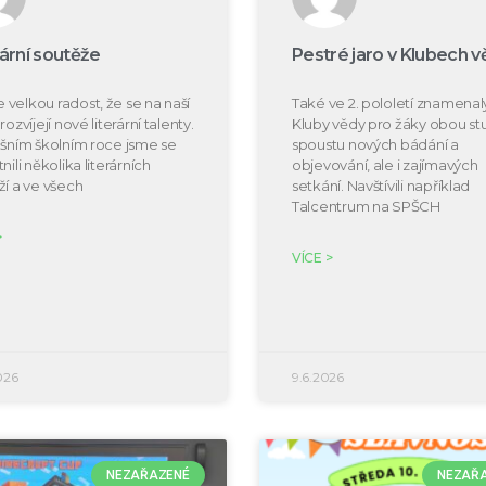
rární soutěže
Pestré jaro v Klubech v
velkou radost, že se na naší
Také ve 2. pololetí znamenal
rozvíjejí nové literární talenty.
Kluby vědy pro žáky obou s
ošním školním roce jsme se
spoustu nových bádání a
nili několika literárních
objevování, ale i zajímavých
ží a ve všech
setkání. Navštívili například
Talcentrum na SPŠCH
>
VÍCE >
026
9.6.2026
NEZAŘAZENÉ
NEZAŘ