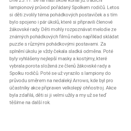
Dne 23.11. se na naší škole konal již tradiční
lampionový průvod pořádaný Spolkem rodičů. Letos
si děti zvolily téma pohádkových postaviček a s tím
bylo spojeno i pár úkolů, které si připravili členové
žákovské rady. Děti mohly rozpoznávat melodie ze
známých pohádkových filmů nebo například skládat
puzzle s různými pohádkovými postavami. Za
splnění úkolu je vždy čekala sladká odměna. Poté
byly vyhlášeny nejlepší masky a kostýmy, které
vybrala porota složená ze členů žákovské rady a
Spolku rodičů. Poté se už vyrazilo s lampiony do
průvodu směrem na nedaleký Arrows, kde byl pro
účastníky akce připraven velkolepý ohňostroj. Akce
byla zdařilá, děti si ji velmi užily a my už se teď
těšíme na další rok.