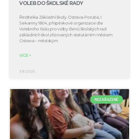
VOLEB DO ŠKOLSKÉ RADY
Ředitelka Základní školy, Ostrava-Poruba, I.
Sekaniny 1804, příspěvkové organizace dle
Volebního řádu pro volby členů školských rad
základních škol zřizovaných statutárním městem
Ostrava – městským
VÍCE >
3.8.2026
NEZAŘAZENÉ