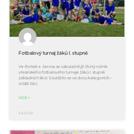
Fotbalový turnaj žáků I. stupně
Ve čtvrtek 4. června se uskutečnil již čtvrtý ročník
vřesinského fotbalového turnaje žáků I. stupně
základních škol. Soutěžilo se ve dvou kategoriích –
zvlášť žáci
VÍCE >
5.6.2026