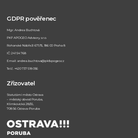
GDPR pověřenec
Mgr. Andrea Buchtová
PKF APOGEO Advisory, s.r.o.
Rohanské Nábřeží 671/15, 186 00 Praha 8
IČ: 241 54 768
Email: andrea.buchtova@pkfapogeo.cz
Tel.č. +420 737 518 056
Zřizovatel
Statutární město Ostrava
– městský obvod Poruba,
Klimkovická 28/55,
708 56 Ostrava-Poruba