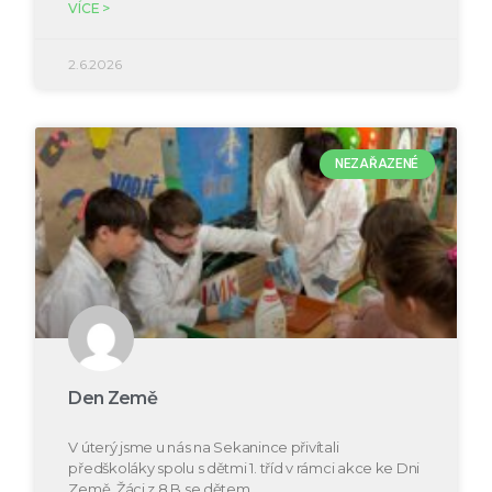
VÍCE >
2.6.2026
NEZAŘAZENÉ
Den Země
V úterý jsme u nás na Sekanince přivítali
předškoláky spolu s dětmi 1. tříd v rámci akce ke Dni
Země. Žáci z 8.B se dětem