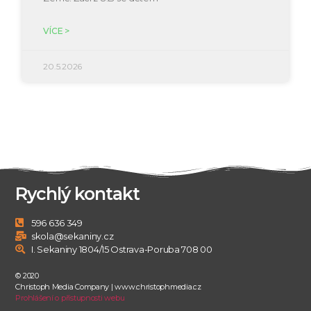
VÍCE >
20.5.2026
Rychlý kontakt
596 636 349
skola@sekaniny.cz
I. Sekaniny 1804/15 Ostrava-Poruba 708 00
© 2020
Christoph Media Company | www.christophmedia.cz
Prohlášení o přístupnosti webu