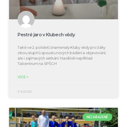
Pestré jaro v Klubech vědy
Také ve 2. pololetí znamenaly Kluby vědy pro žáky
obou stupňů spoustu nových bádání a objevování,
ale i zajímavých setkání. Navštívili například
Talcentrum na SPŠCH
VÍCE >
9.6.2026
NEZAŘAZENÉ