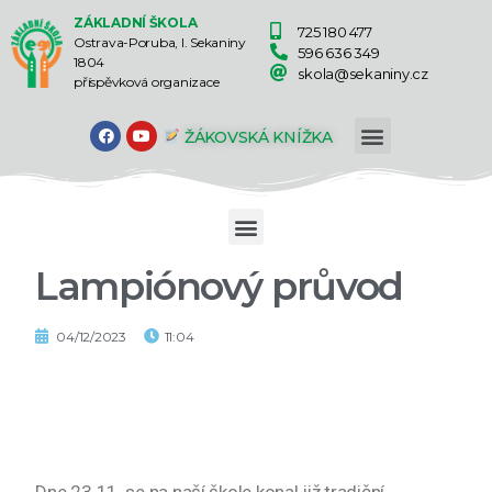
ZÁKLADNÍ ŠKOLA
725 180 477
Ostrava-Poruba, I. Sekaniny
596 636 349
1804
skola@sekaniny.cz
příspěvková organizace
ŽÁKOVSKÁ KNÍŽKA
Lampiónový průvod
04/12/2023
11:04