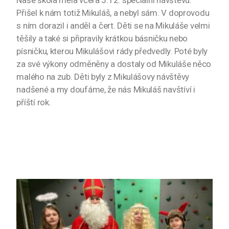
Naše škola měla včera 5.12. speciální návštěvu.
Přišel k nám totiž Mikuláš, a nebyl sám. V doprovodu
s ním dorazil i anděl a čert. Děti se na Mikuláše velmi
těšily a také si připravily krátkou básničku nebo
písničku, kterou Mikulášovi rády předvedly. Poté byly
za své výkony odměněny a dostaly od Mikuláše něco
malého na zub. Děti byly z Mikulášovy návštěvy
nadšené a my doufáme, že nás Mikuláš navštíví i
příští rok.