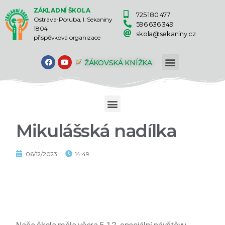
ZÁKLADNÍ ŠKOLA
725 180 477
Ostrava-Poruba, I. Sekaniny
596 636 349
1804
skola@sekaniny.cz
příspěvková organizace
ŽÁKOVSKÁ KNÍŽKA
Mikulášská nadílka
06/12/2023
14:49