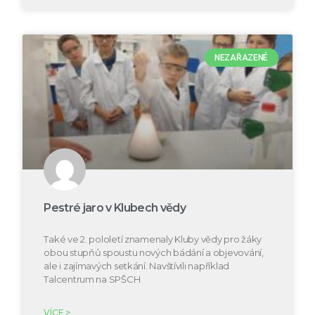
NEZAŘAZENÉ
Pestré jaro v Klubech vědy
Také ve 2. pololetí znamenaly Kluby vědy pro žáky
obou stupňů spoustu nových bádání a objevování,
ale i zajímavých setkání. Navštívili například
Talcentrum na SPŠCH
VÍCE >