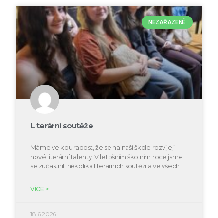
NEZAŘAZENÉ
Literární soutěže
Máme velkou radost, že se na naší škole rozvíjejí
nové literární talenty. V letošním školním roce jsme
se zúčastnili několika literárních soutěží a ve všech
VÍCE >
18.6.2026