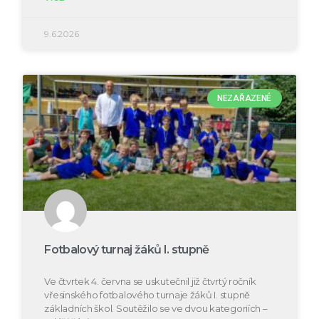
9.6.2026
NEZAŘAZENÉ
Fotbalový turnaj žáků I. stupně
Ve čtvrtek 4. června se uskutečnil již čtvrtý ročník
vřesinského fotbalového turnaje žáků I. stupně
základních škol. Soutěžilo se ve dvou kategoriích –