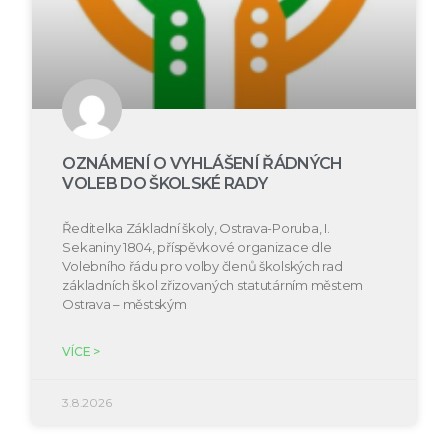
OZNÁMENÍ O VYHLÁŠENÍ ŘÁDNÝCH
VOLEB DO ŠKOLSKÉ RADY
Ředitelka Základní školy, Ostrava-Poruba, I.
Sekaniny 1804, příspěvkové organizace dle
Volebního řádu pro volby členů školských rad
základních škol zřizovaných statutárním městem
Ostrava – městským
VÍCE >
3.8.2026