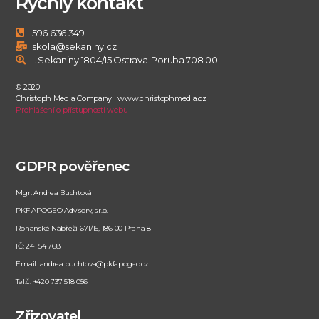
Rychlý kontakt
596 636 349
skola@sekaniny.cz
I. Sekaniny 1804/15 Ostrava-Poruba 708 00
© 2020
Christoph Media Company | www.christophmedia.cz
Prohlášení o přístupnosti webu
GDPR pověřenec
Mgr. Andrea Buchtová
PKF APOGEO Advisory, s.r.o.
Rohanské Nábřeží 671/15, 186 00 Praha 8
IČ: 241 54 768
Email: andrea.buchtova@pkfapogeo.cz
Tel.č. +420 737 518 056
Zřizovatel