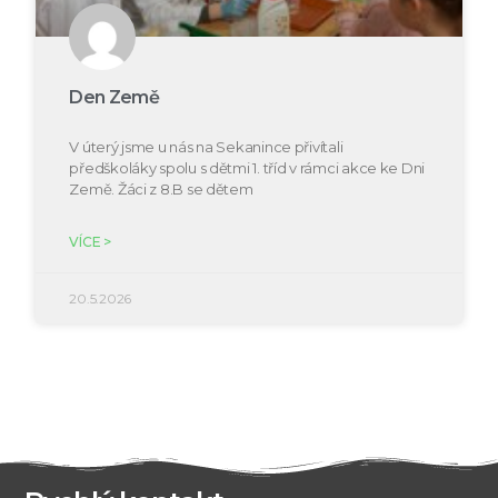
Den Země
V úterý jsme u nás na Sekanince přivítali
předškoláky spolu s dětmi 1. tříd v rámci akce ke Dni
Země. Žáci z 8.B se dětem
VÍCE >
20.5.2026