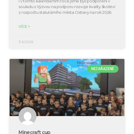
I v tomto kalendářním roce jsme byli podpořeni v
souladu s Výzvou na podporu rozvoje kvality školství
z rozpočtu statutárního města Ostravy na rok 2026.
VÍCE >
3.6.2026
NEZAŘAZENÉ
Minecraft cup