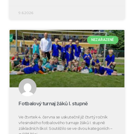
9.6.2026
NEZAŘAZENÉ
Fotbalový turnaj žáků I. stupně
Ve čtvrtek 4. června se uskutečnil již čtvrtý ročník
vřesinského fotbalového turnaje žáků I. stupně
základních škol. Soutěžilo se ve dvou kategoriích –
zvlášť žáci