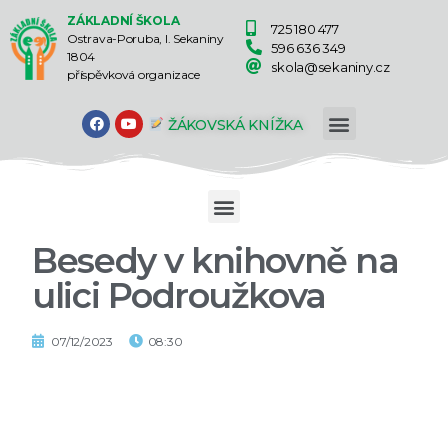
ZÁKLADNÍ ŠKOLA
725 180 477
Ostrava-Poruba, I. Sekaniny
596 636 349
1804
skola@sekaniny.cz
příspěvková organizace
ŽÁKOVSKÁ KNÍŽKA
Besedy v knihovně na
ulici Podroužkova
07/12/2023
08:30