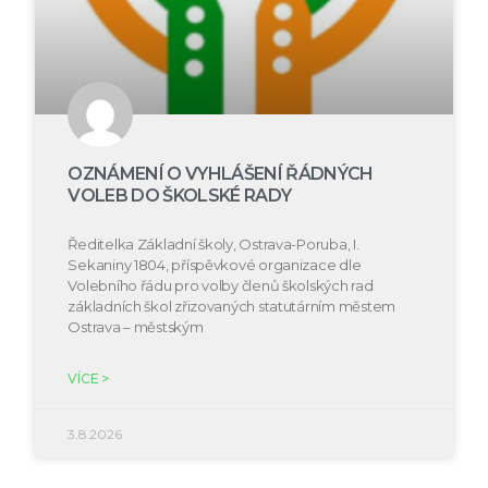
OZNÁMENÍ O VYHLÁŠENÍ ŘÁDNÝCH
VOLEB DO ŠKOLSKÉ RADY
Ředitelka Základní školy, Ostrava-Poruba, I.
Sekaniny 1804, příspěvkové organizace dle
Volebního řádu pro volby členů školských rad
základních škol zřizovaných statutárním městem
Ostrava – městským
VÍCE >
3.8.2026