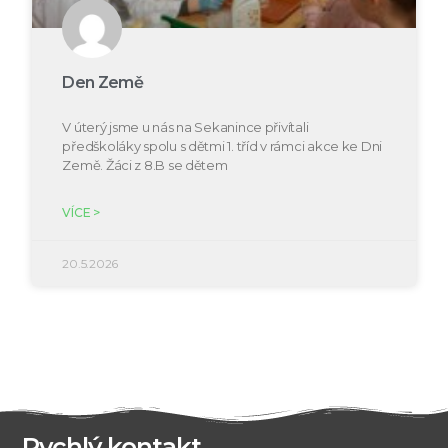
Den Země
V úterý jsme u nás na Sekanince přivítali
předškoláky spolu s dětmi 1. tříd v rámci akce ke Dni
Země. Žáci z 8.B se dětem
VÍCE >
20.5.2026
Rychlý kontakt