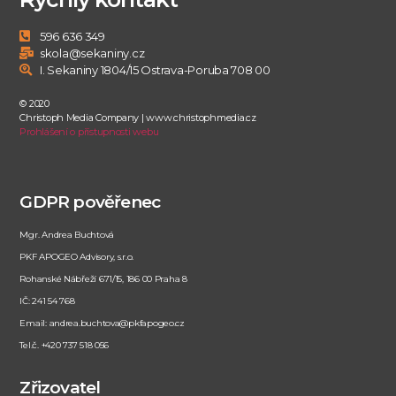
596 636 349
skola@sekaniny.cz
I. Sekaniny 1804/15 Ostrava-Poruba 708 00
© 2020
Christoph Media Company | www.christophmedia.cz
Prohlášení o přístupnosti webu
GDPR pověřenec
Mgr. Andrea Buchtová
PKF APOGEO Advisory, s.r.o.
Rohanské Nábřeží 671/15, 186 00 Praha 8
IČ: 241 54 768
Email: andrea.buchtova@pkfapogeo.cz
Tel.č. +420 737 518 056
Zřizovatel