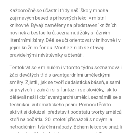
Každoročně se účastní třídy naší školy mnoha
zajímavých besed a přínosných lekcí v místní
knihovně. Bývají zaměřeny na představení knižních
novinek a bestsellerů, seznamují žáky s různými
literárními žánry. Děti se učí orientovat v knihovně i v
jejím knižním fondu. Mnohé z nich se stávají
pravidelnými návštěvníky a čtenáři.
Tentokrát se v minulém i v tomto týdnu seznamovali
žáci devátých tříd s avantgardními uměleckými
směry. Zjistili, jak se tvoří dadaistická báseň, a sami
si ji vytvořili, zahráli si s fantazií i se slovíčky, jak to
dělávali naši i cizí avantgardní umělci, seznámili se s
technikou automatického psaní. Pomocí těchto
aktivit si dokázali představit podstatu tvorby umělců,
kteří na počátku 20. století přicházeli s novými a
netradičními tvůrčími nápady. Během lekce se snažili