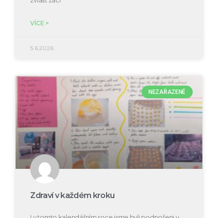
VÍCE >
5.6.2026
NEZAŘAZENÉ
Zdraví v každém kroku
I v tomto kalendářním roce jsme byli podpořeni v