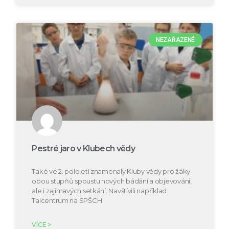
NEZAŘAZENÉ
Pestré jaro v Klubech vědy
Také ve 2. pololetí znamenaly Kluby vědy pro žáky
obou stupňů spoustu nových bádání a objevování,
ale i zajímavých setkání. Navštívili například
Talcentrum na SPŠCH
VÍCE >