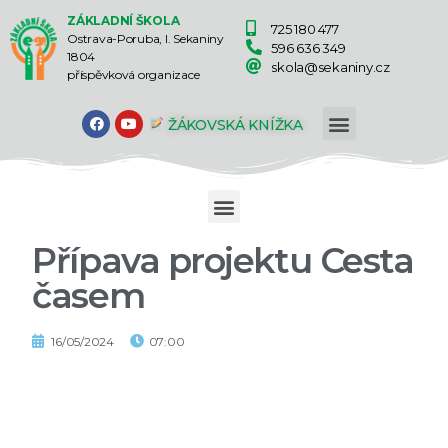
ZÁKLADNÍ ŠKOLA
725 180 477
Ostrava-Poruba, I. Sekaniny
596 636 349
1804
skola@sekaniny.cz
příspěvková organizace
ŽÁKOVSKÁ KNÍŽKA
Přípava projektu Cesta
časem
16/05/2024
07:00