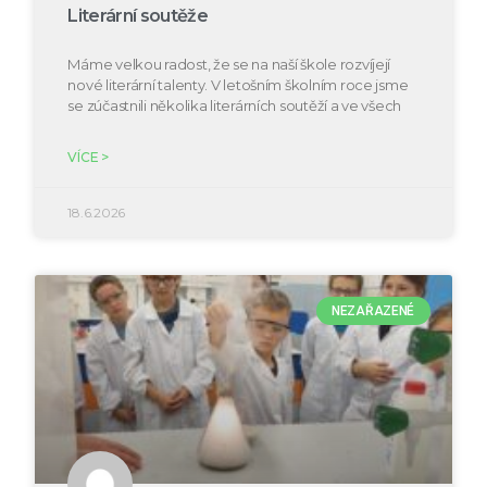
Literární soutěže
Máme velkou radost, že se na naší škole rozvíjejí
nové literární talenty. V letošním školním roce jsme
se zúčastnili několika literárních soutěží a ve všech
VÍCE >
18.6.2026
NEZAŘAZENÉ