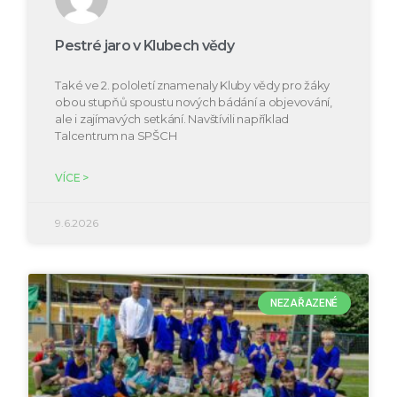
Pestré jaro v Klubech vědy
Také ve 2. pololetí znamenaly Kluby vědy pro žáky
obou stupňů spoustu nových bádání a objevování,
ale i zajímavých setkání. Navštívili například
Talcentrum na SPŠCH
VÍCE >
9.6.2026
NEZAŘAZENÉ