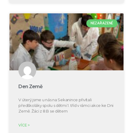
NEZAŘAZENÉ
Den Země
V úterý jsme u nás na Sekanince přivítali
předškoláky spolu s dětmi 1. tříd v rámci akce ke Dni
Země. Žáci z 8.B se dětem
VÍCE >