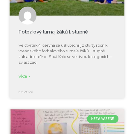
Fotbalový turnaj žáků I. stupně
Ve čtvrtek 4. června se uskutečnil již čtvrtý ročník
vřesinského fotbalového turnaje žáků I. stupně
základních škol. Soutěžilo se ve dvou kategoriích –
zvlášť žáci
VÍCE >
5.6.2026
NEZAŘAZENÉ