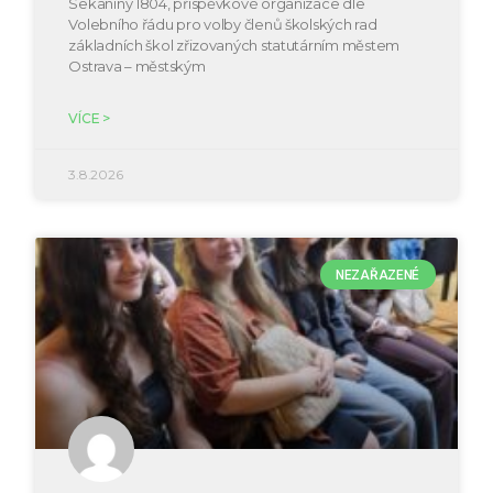
Sekaniny 1804, příspěvkové organizace dle
Volebního řádu pro volby členů školských rad
základních škol zřizovaných statutárním městem
Ostrava – městským
VÍCE >
3.8.2026
NEZAŘAZENÉ