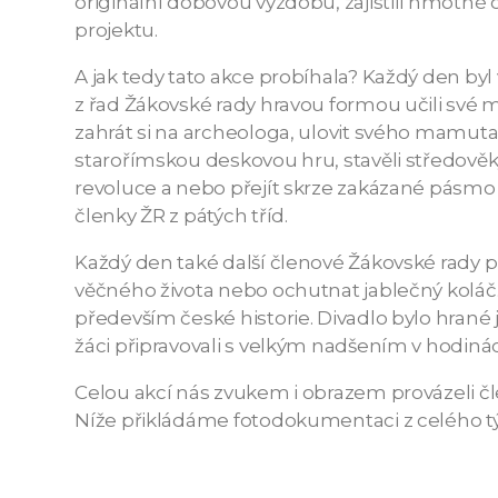
originální dobovou výzdobu, zajistili hmotné 
projektu.
A jak tedy tato akce probíhala? Každý den byl
z řad Žákovské rady hravou formou učili své m
zahrát si na archeologa, ulovit svého mamuta, 
starořímskou deskovou hru, stavěli středověký 
revoluce a nebo přejít skrze zakázané pásmo ž
členky ŽR z pátých tříd.
Každý den také další členové Žákovské rady p
věčného života nebo ochutnat jablečný koláč
především české historie. Divadlo bylo hrané ja
žáci připravovali s velkým nadšením v hodinác
Celou akcí nás zvukem i obrazem provázeli č
Níže přikládáme fotodokumentaci z celého t