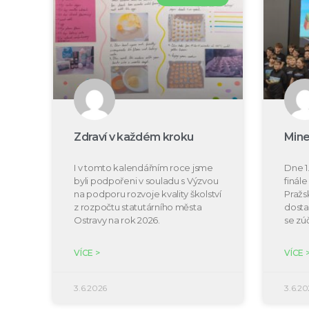
Zdraví v každém kroku
Mine
I v tomto kalendářním roce jsme
Dne 1.
byli podpořeni v souladu s Výzvou
finál
na podporu rozvoje kvality školství
Pražs
z rozpočtu statutárního města
dosta
Ostravy na rok 2026.
se zú
VÍCE >
VÍCE 
3.6.2026
3.6.20