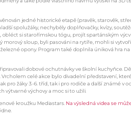
odměny a také podle vlastního návrhu vytiskli na 3D t
 věnován jedné historické etapě (pravěk, starověk, stř
ladší spolužáky, nechyběly doplňovačky, kvízy, soutěže
obléct si starořímskou tógu, projít spartánským výcvike
morový sloup, byli pasováni na rytíře, mohli si vytvoři
elezné opony. Program také doplnila úniková hra na té
řipravovali dobové ochutnávky ve školní kuchyňce. Dě
. Vrcholem celé akce bylo divadelní představení, kte
k pro žáky 3.-6. tříd, tak i pro rodiče a další známé v
h výtvarné výchovy a moc si to užili.
lenové kroužku Mediastars.
Na výsledná videa se může
ýdne.