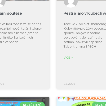
rární soutěže
Pestré jaro v Klubech v
velkou radost, že se na naší
Také ve 2. pololetí znamenal
rozvíjejí nové literární talenty.
Kluby vědy pro žáky obou s
ošním školním roce jsme se
spoustu nových bádání a
nili několika literárních
objevování, ale i zajímavých
ží a ve všech
setkání. Navštívili například
Talcentrum na SPŠCH
>
VÍCE >
026
9.6.2026
NEZAŘAZENÉ
NEZAŘ