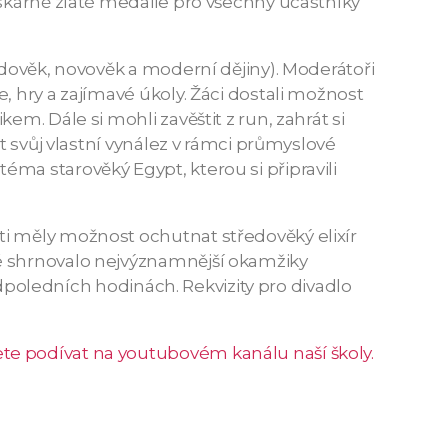
iskárně zlaté medaile pro všechny účastníky
edověk, novověk a moderní dějiny). Moderátoři
, hry a zajímavé úkoly. Žáci dostali možnost
m. Dále si mohli zavěštit z run, zahrát si
t svůj vlastní vynález v rámci průmyslové
ma starověký Egypt, kterou si připravili
ti měly možnost ochutnat středověký elixír
ré shrnovalo nejvýznamnější okamžiky
 odpoledních hodinách. Rekvizity pro divadlo
te podívat na youtubovém kanálu naší školy.