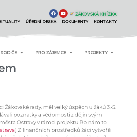
ŽÁKOVSKÁ KNÍŽKA
KTUALITY
ÚŘEDNÍ DESKA
DOKUMENTY
KONTAKTY
A RODIČE
PRO ZÁJEMCE
PROJEKTY
sem
žáci Žákovské rady, měl velký úspěch u žáků 3.-5.
ředávali poznatky a vědomosti z dějin svým
města Ostravy v rámci projektu Bo nám to
strava
) Z finančních prostředků žáci vytvořili