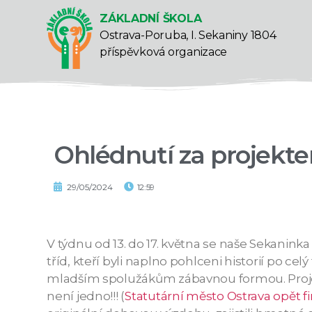
ZÁKLADNÍ ŠKOLA
Ostrava-Poruba, I. Sekaniny 1804
příspěvková organizace
Ohlédnutí za projekt
29/05/2024
12:59
V týdnu od 13. do 17. května se naše Sekaninka v
tříd, kteří byli naplno pohlceni historií po ce
mladším spolužákům zábavnou formou. Projekt
není jedno!!! (
Statutární město Ostrava opět 