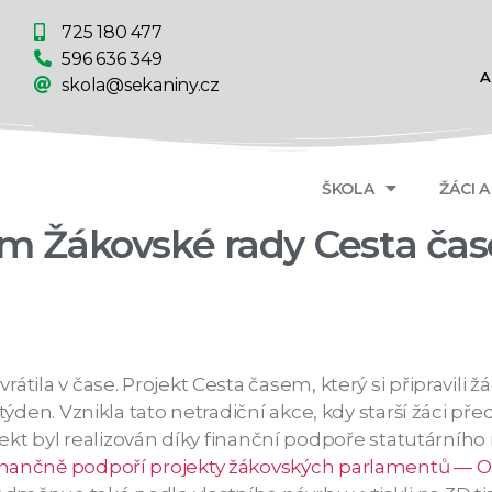
725 180 477
596 636 349
A
skola@sekaniny.cz
ŠKOLA
ŽÁCI 
em Žákovské rady Cesta ča
rátila v čase. Projekt Cesta časem, který si připravili 
lý týden. Vznikla tato netradiční akce, kdy starší žáci p
 byl realizován díky finanční podpoře statutárního 
finančně podpoří projekty žákovských parlamentů — O