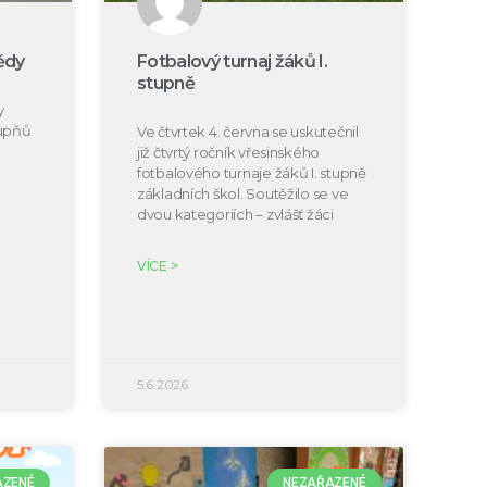
ědy
Fotbalový turnaj žáků I.
stupně
y
tupňů
Ve čtvrtek 4. června se uskutečnil
již čtvrtý ročník vřesinského
fotbalového turnaje žáků I. stupně
základních škol. Soutěžilo se ve
dvou kategoriích – zvlášť žáci
VÍCE >
5.6.2026
AZENÉ
NEZAŘAZENÉ