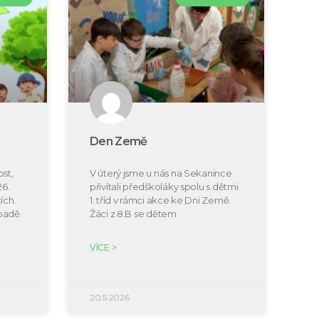
Den Země
st,
V úterý jsme u nás na Sekanince
26.
přivítali předškoláky spolu s dětmi
ích.
1. tříd v rámci akce ke Dni Země.
ípadě
Žáci z 8.B se dětem
VÍCE >
20.5.2026