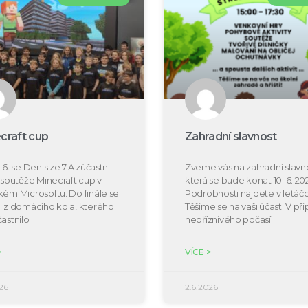
craft cup
Zahradní slavnost
 6. se Denis ze 7.A zúčastnil
Zveme vás na zahradní slavno
e soutěže Minecraft cup v
která se bude konat 10. 6. 20
kém Microsoftu. Do finále se
Podrobnosti najdete v letáčc
l z domácího kola, kterého
Těšíme se na vaši účast. V př
častnilo
nepříznivého počasí
>
VÍCE >
26
2.6.2026