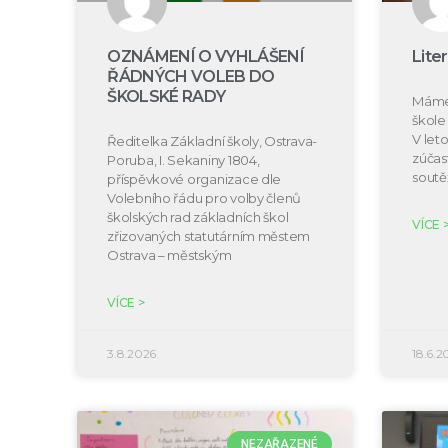
OZNÁMENÍ O VYHLÁŠENÍ
Lite
ŘÁDNÝCH VOLEB DO
ŠKOLSKÉ RADY
Máme 
škole 
V let
Ředitelka Základní školy, Ostrava-
zúčast
Poruba, I. Sekaniny 1804,
soutě
příspěvkové organizace dle
Volebního řádu pro volby členů
školských rad základních škol
VÍCE 
zřizovaných statutárním městem
Ostrava – městským
VÍCE >
3.8.2026
18.6.2
NEZAŘAZENÉ