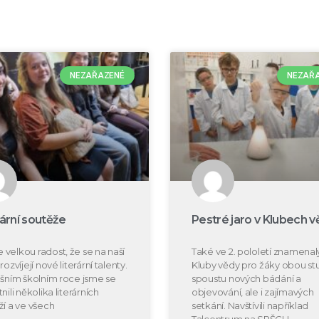
NEZAŘAZENÉ
NEZAŘ
rární soutěže
Pestré jaro v Klubech v
velkou radost, že se na naší
Také ve 2. pololetí znamenal
rozvíjejí nové literární talenty.
Kluby vědy pro žáky obou s
ošním školním roce jsme se
spoustu nových bádání a
nili několika literárních
objevování, ale i zajímavých
ží a ve všech
setkání. Navštívili například