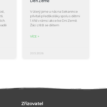
Den Země
st,
V úterý jsme u nás na Sekanince
26.
přivítali předškoláky spolu s dětmi
ích.
1. tříd v rámci akce ke Dni Země.
ípadě
Žáci z 8.B se dětem
VÍCE >
20.5.2026
Zřizovatel