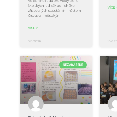
Volebního řádu pro volby členů
školských rad základních škol
VÍCE 
zřizovaných statutárním městem
Ostrava – městským
VÍCE >
3.8.2026
18.6.2
NEZAŘAZENÉ