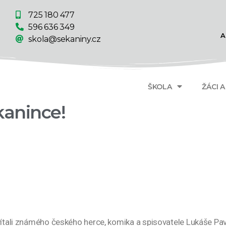
725 180 477
596 636 349
A
skola@sekaniny.cz
ŠKOLA
ŽÁCI 
kanince!
vítali známého českého herce, komika a spisovatele Lukáše Pav