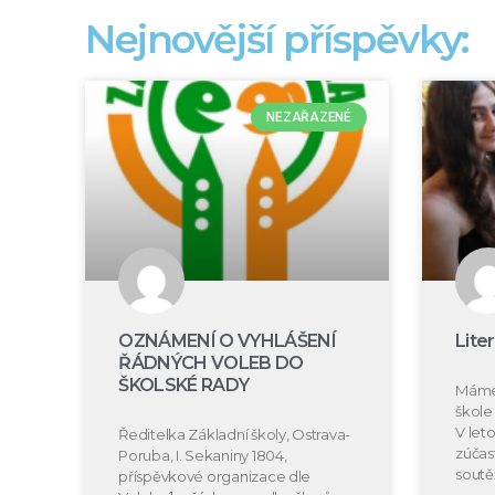
Nejnovější příspěvky:
NEZAŘAZENÉ
OZNÁMENÍ O VYHLÁŠENÍ
Lite
ŘÁDNÝCH VOLEB DO
ŠKOLSKÉ RADY
Máme 
škole 
V let
Ředitelka Základní školy, Ostrava-
zúčast
Poruba, I. Sekaniny 1804,
soutě
příspěvkové organizace dle