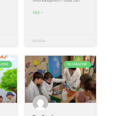
dvou kategoriích – zvlášť žáci
VÍCE >
5.6.2026
AZENÉ
NEZAŘAZENÉ