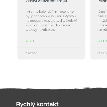
Zdraví v každém kroku
Mine
I v tomto kalendářním roce jsme
Dne 1.
byli podpořeni v souladu s Výzvou
finál
na podporu rozvoje kvality školství
Pražs
z rozpočtu statutárního města
dosta
Ostravy na rok 2026.
se zú
VÍCE >
VÍCE 
3.6.2026
3.6.20
Rychlý kontakt