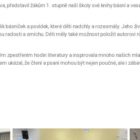
 představil žákům 1. stupně naší školy své knihy básní a vesel
k básniček a povídek, které děti nadchly a rozesmály. Jeho živ
 radosti a smíchu. Děti měly také možnost položit autorovi růz
ým zpestřením hodin literatury a inspirovala mnoho našich mla
pem ukázal, že čtení a psaní mohou být nejen poučné, ale i zába