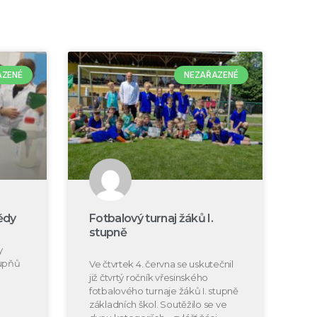
AZENÉ
NEZAŘAZENÉ
ědy
Fotbalový turnaj žáků I.
stupně
y
tupňů
Ve čtvrtek 4. června se uskutečnil
již čtvrtý ročník vřesinského
fotbalového turnaje žáků I. stupně
základních škol. Soutěžilo se ve