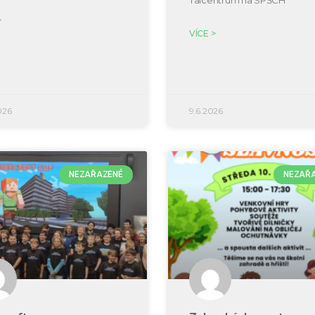
Talcentrum na SPŠCH
>
VÍCE >
026
9.6.2026
NEZAŘAZENÉ
NEZAŘ