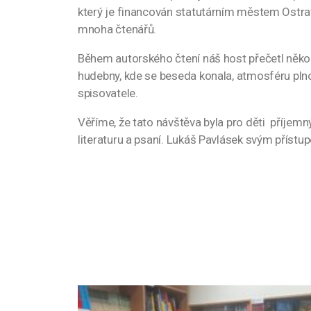
který je financován statutárním městem Ostrava,
mnoha čtenářů.
Během autorského čtení náš host přečetl několi
hudebny, kde se beseda konala, atmosféru plnou
spisovatele.
Věříme, že tato návštěva byla pro děti příjemn
literaturu a psaní. Lukáš Pavlásek svým přístu