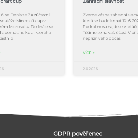
craft cup
Zahradní slavnost
 6. se Denis ze 7.A zúčastnil
Zveme vás na zahradní slavno
e soutěže Minecraft cup v
která se bude konat 10. 6. 20
kém Microsoftu. Do finále se
Podrobnosti najdete v letáčc
l z domácího kola, kterého
Těšíme se na vaši účast. V př
častnilo
nepříznivého počasí
>
VÍCE >
26
2.6.2026
GDPR pověřenec