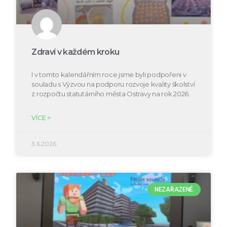
Zdraví v každém kroku
I v tomto kalendářním roce jsme byli podpořeni v
souladu s Výzvou na podporu rozvoje kvality školství
z rozpočtu statutárního města Ostravy na rok 2026.
VÍCE >
3.6.2026
NEZAŘAZENÉ