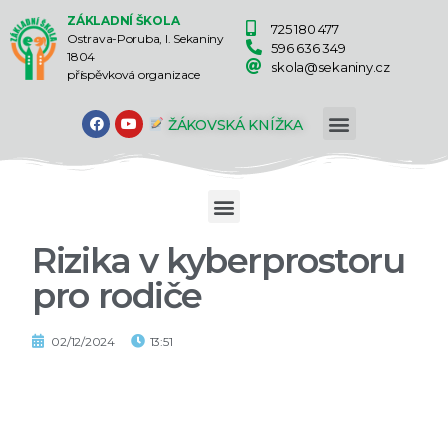
ZÁKLADNÍ ŠKOLA
725 180 477
Ostrava-Poruba, I. Sekaniny
596 636 349
1804
skola@sekaniny.cz
příspěvková organizace
ŽÁKOVSKÁ KNÍŽKA
Rizika v kyberprostoru
pro rodiče
02/12/2024
13:51