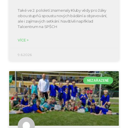
Také ve 2. pololetí znamenaly Kluby vědy pro žáky
obou stupňů spoustu nových bádání a objevování,
ale i zajímavých setkání. Navštívili například
Talcentrum na SPŠCH
VÍCE >
9.6.2026
NEZAŘAZENÉ