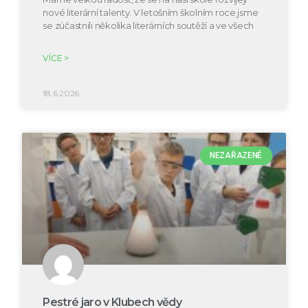
nové literární talenty. V letošním školním roce jsme
se zúčastnili několika literárních soutěží a ve všech
VÍCE >
18.6.2026
NEZAŘAZENÉ
Pestré jaro v Klubech vědy