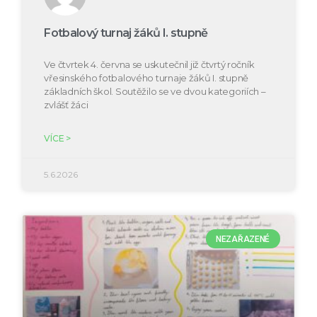
Fotbalový turnaj žáků I. stupně
Ve čtvrtek 4. června se uskutečnil již čtvrtý ročník
vřesinského fotbalového turnaje žáků I. stupně
základních škol. Soutěžilo se ve dvou kategoriích –
zvlášť žáci
VÍCE >
5.6.2026
NEZAŘAZENÉ