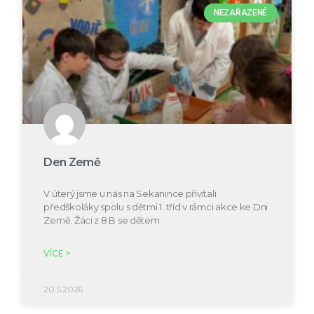
NEZAŘAZENÉ
Den Země
V úterý jsme u nás na Sekanince přivítali
předškoláky spolu s dětmi 1. tříd v rámci akce ke Dni
Země. Žáci z 8.B se dětem
VÍCE >
20.5.2026