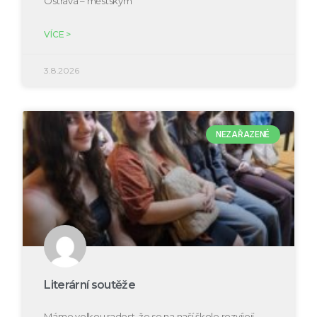
Ostrava – městským
VÍCE >
3.8.2026
NEZAŘAZENÉ
Literární soutěže
Máme velkou radost, že se na naší škole rozvíjejí