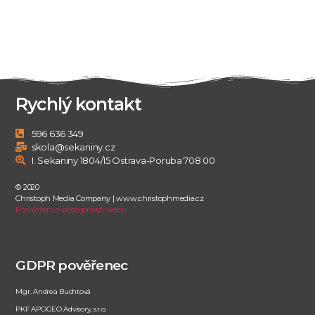
Rychlý kontakt
596 636 349
skola@sekaniny.cz
I. Sekaniny 1804/15 Ostrava-Poruba 708 00
© 2020
Christoph Media Company | www.christophmedia.cz
Prohlášení o přístupnosti webu
GDPR pověřenec
Mgr. Andrea Buchtová
PKF APOGEO Advisory, s.r.o.