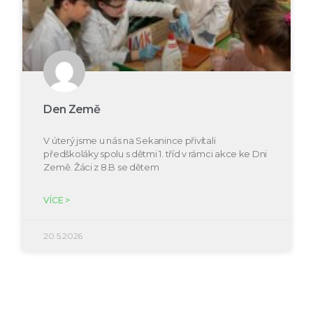
Den Země
V úterý jsme u nás na Sekanince přivítali
předškoláky spolu s dětmi 1. tříd v rámci akce ke Dni
Země. Žáci z 8.B se dětem
VÍCE >
20.5.2026