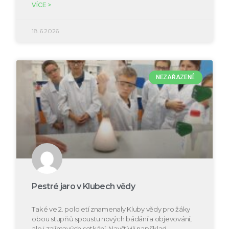
VÍCE >
18.6.2026
NEZAŘAZENÉ
Pestré jaro v Klubech vědy
Také ve 2. pololetí znamenaly Kluby vědy pro žáky
obou stupňů spoustu nových bádání a objevování,
ale i zajímavých setkání. Navštívili například