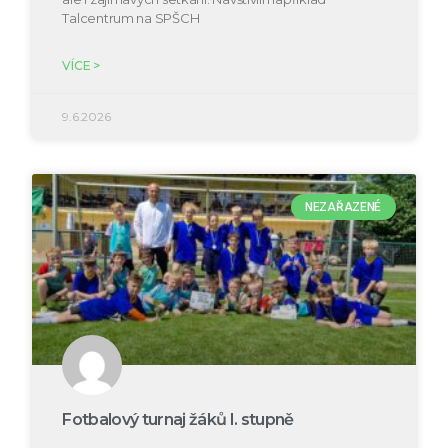
Talcentrum na SPŠCH
VÍCE >
9.6.2026
NEZAŘAZENÉ
Fotbalový turnaj žáků I. stupně