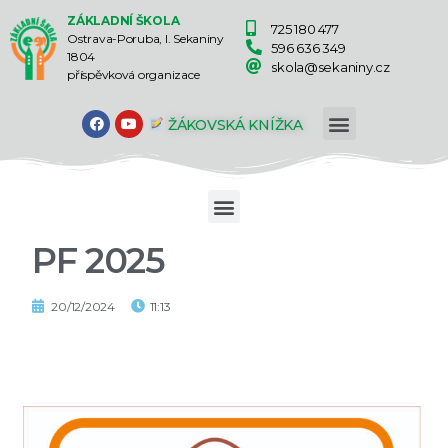
ZÁKLADNÍ ŠKOLA
725 180 477
Ostrava-Poruba, I. Sekaniny
596 636 349
1804
skola@sekaniny.cz
příspěvková organizace
ŽÁKOVSKÁ KNÍŽKA
PF 2025
20/12/2024
11:13