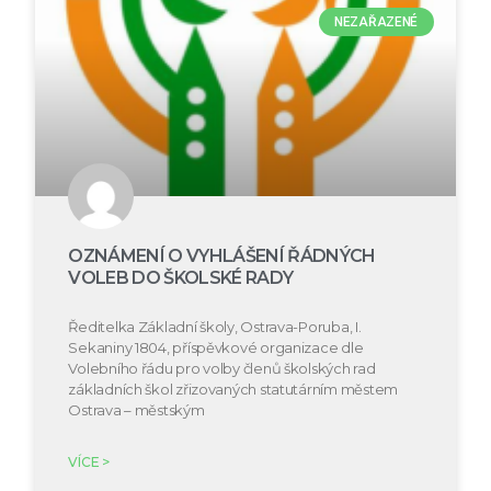
NEZAŘAZENÉ
OZNÁMENÍ O VYHLÁŠENÍ ŘÁDNÝCH
VOLEB DO ŠKOLSKÉ RADY
Ředitelka Základní školy, Ostrava-Poruba, I.
Sekaniny 1804, příspěvkové organizace dle
Volebního řádu pro volby členů školských rad
základních škol zřizovaných statutárním městem
Ostrava – městským
VÍCE >