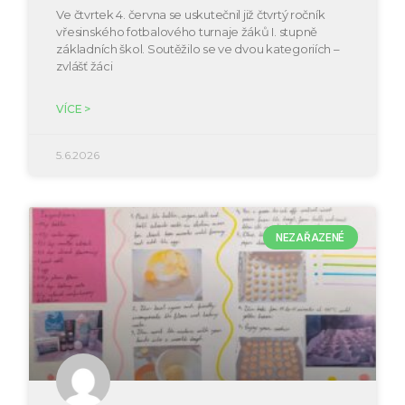
Ve čtvrtek 4. června se uskutečnil již čtvrtý ročník
vřesinského fotbalového turnaje žáků I. stupně
základních škol. Soutěžilo se ve dvou kategoriích –
zvlášť žáci
VÍCE >
5.6.2026
NEZAŘAZENÉ