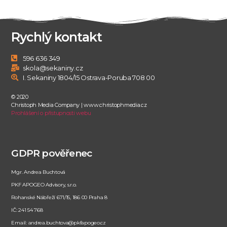
Rychlý kontakt
596 636 349
skola@sekaniny.cz
I. Sekaniny 1804/15 Ostrava-Poruba 708 00
© 2020
Christoph Media Company | www.christophmedia.cz
Prohlášení o přístupnosti webu
GDPR pověřenec
Mgr. Andrea Buchtová
PKF APOGEO Advisory, s.r.o.
Rohanské Nábřeží 671/15, 186 00 Praha 8
IČ: 241 54 768
Email: andrea.buchtova@pkfapogeo.cz