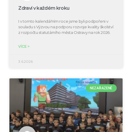
Zdraví v každém kroku
I v tomto kalendářním roce jsme byli podpořeni v
souladu s Výzvou na podporu rozvoje kvality školství
z rozpočtu statutárního města Ostravy na rok 2026.
VÍCE >
3.6.2026
NEZAŘAZENÉ