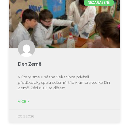
NEZAŘAZENÉ
Den Země
V úterý jsme u nás na Sekanince přivítali
předškoláky spolu s dětmi 1. tříd v rámci akce ke Dni
Země. Žáci z 8.B se dětem
VÍCE >
20.5.2026