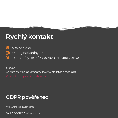
Rychlý kontakt
596 636 349
skola@sekaniny.cz
I. Sekaniny 1804/15 Ostrava-Poruba 708 00
© 2020
Christoph Media Company | www.christophmedia.cz
Prohlášení o přístupnosti webu
GDPR pověřenec
Mgr. Andrea Buchtová
PKF APOGEO Advisory, s.r.o.