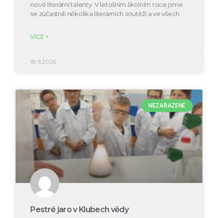
nové literární talenty. V letošním školním roce jsme
se zúčastnili několika literárních soutěží a ve všech
VÍCE >
18.6.2026
NEZAŘAZENÉ
Pestré jaro v Klubech vědy