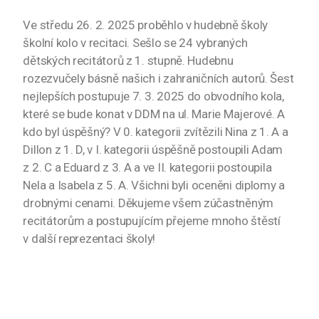
Ve středu 26. 2. 2025 proběhlo v hudebně školy
školní kolo v recitaci. Sešlo se 24 vybraných
dětských recitátorů z 1. stupně. Hudebnu
rozezvučely básně našich i zahraničních autorů. Šest
nejlepších postupuje 7. 3. 2025 do obvodního kola,
které se bude konat v DDM na ul. Marie Majerové. A
kdo byl úspěšný? V 0. kategorii zvítězili Nina z 1. A a
Dillon z 1. D, v I. kategorii úspěšně postoupili Adam
z 2. C a Eduard z 3. A a ve II. kategorii postoupila
Nela a Isabela z 5. A. Všichni byli oceněni diplomy a
drobnými cenami. Děkujeme všem zúčastněným
recitátorům a postupujícím přejeme mnoho štěstí
v další reprezentaci školy!