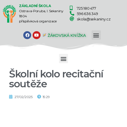
ZÁKLADNÍ ŠKOLA
725 180 477
Ostrava-Poruba, I. Sekaniny
596 636 349
1804
skola@sekaniny.cz
příspěvková organizace
ŽÁKOVSKÁ KNÍŽKA
Školní kolo recitační
soutěže
27/02/2025
15:29