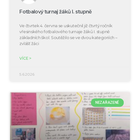
Fotbalový turnaj žáků I. stupně
Ve čtvrtek 4. června se uskutečnil již čtvrtý ročník
vřesinského fotbalového turnaje žáků I. stupně
základních škol. Soutěžilo se ve dvou kategoriích –
zvlášť žáci
VÍCE >
5.6.2026
NEZAŘAZENÉ