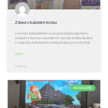
Zdraví v každém kroku
I v tomto kalendářním roce jsme byli podpořeni v
souladu s Výzvou na podporu rozvoje kvality školství
z rozpočtu statutárního města Ostravy na rok 2026.
VÍCE >
3.6.2026
NEZAŘAZENÉ