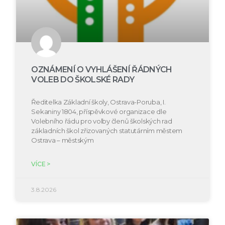
OZNÁMENÍ O VYHLÁŠENÍ ŘÁDNÝCH
VOLEB DO ŠKOLSKÉ RADY
Ředitelka Základní školy, Ostrava-Poruba, I.
Sekaniny 1804, příspěvkové organizace dle
Volebního řádu pro volby členů školských rad
základních škol zřizovaných statutárním městem
Ostrava – městským
VÍCE >
3.8.2026