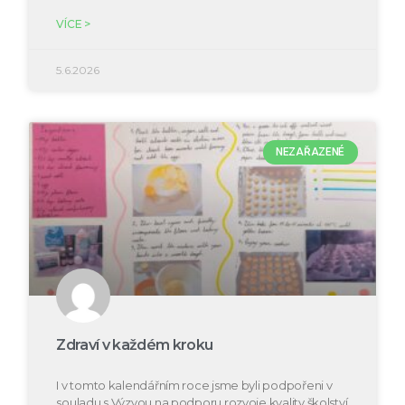
VÍCE >
5.6.2026
NEZAŘAZENÉ
Zdraví v každém kroku
I v tomto kalendářním roce jsme byli podpořeni v
souladu s Výzvou na podporu rozvoje kvality školství