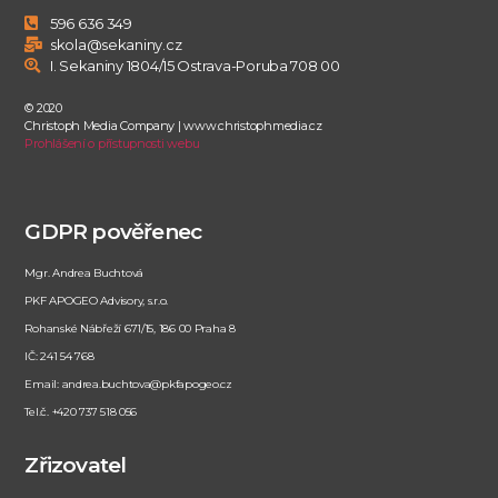
596 636 349
skola@sekaniny.cz
I. Sekaniny 1804/15 Ostrava-Poruba 708 00
© 2020
Christoph Media Company | www.christophmedia.cz
Prohlášení o přístupnosti webu
GDPR pověřenec
Mgr. Andrea Buchtová
PKF APOGEO Advisory, s.r.o.
Rohanské Nábřeží 671/15, 186 00 Praha 8
IČ: 241 54 768
Email: andrea.buchtova@pkfapogeo.cz
Tel.č. +420 737 518 056
Zřizovatel