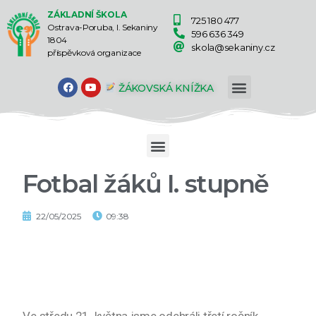
ZÁKLADNÍ ŠKOLA
725 180 477
Ostrava-Poruba, I. Sekaniny
596 636 349
1804
skola@sekaniny.cz
příspěvková organizace
ŽÁKOVSKÁ KNÍŽKA
Fotbal žáků I. stupně
22/05/2025
09:38