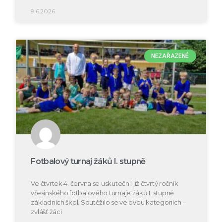
9.6.2026
NEZAŘAZENÉ
Fotbalový turnaj žáků I. stupně
Ve čtvrtek 4. června se uskutečnil již čtvrtý ročník
vřesinského fotbalového turnaje žáků I. stupně
základních škol. Soutěžilo se ve dvou kategoriích –
zvlášť žáci