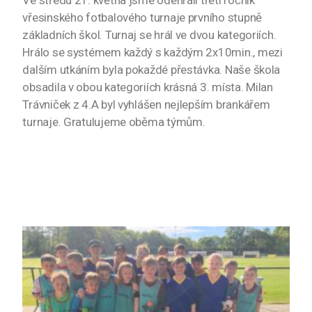
Ve středu 21. května jsme odehráli třetí ročník
vřesinského fotbalového turnaje prvního stupně
základních škol. Turnaj se hrál ve dvou kategoriích.
Hrálo se systémem každý s každým 2x10min., mezi
dalším utkáním byla pokaždé přestávka. Naše škola
obsadila v obou kategoriích krásná 3. místa. Milan
Trávniček z 4.A byl vyhlášen nejlepším brankářem
turnaje. Gratulujeme oběma týmům.