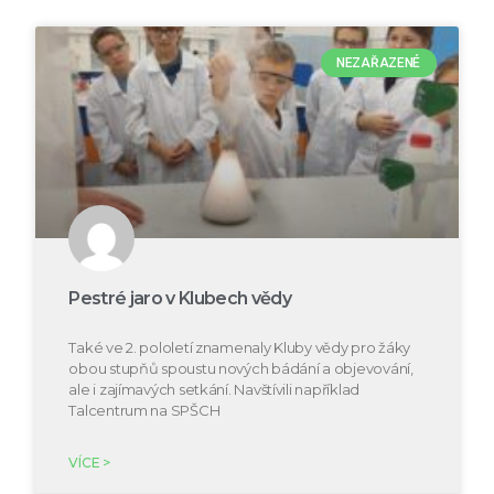
NEZAŘAZENÉ
Pestré jaro v Klubech vědy
Také ve 2. pololetí znamenaly Kluby vědy pro žáky
obou stupňů spoustu nových bádání a objevování,
ale i zajímavých setkání. Navštívili například
Talcentrum na SPŠCH
VÍCE >