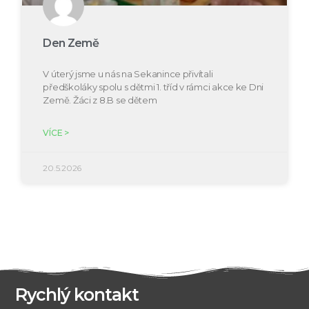
Den Země
V úterý jsme u nás na Sekanince přivítali
předškoláky spolu s dětmi 1. tříd v rámci akce ke Dni
Země. Žáci z 8.B se dětem
VÍCE >
20.5.2026
Rychlý kontakt