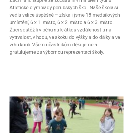
Žáci I. a II. stupně se zúčastnili v minulém týdnu
Atletické olympiády porubských škol. Naše škola si
vedla velice úspěšně – získali jsme 18 medailových
umístění, 6 x 1. místo, 6 x 2. místo a 6 x 3. místo.
Žáci soutěžili v běhu na krátkou vzdálenost a na
vytrvalost, v hodu, ve skoku do výšky a do dálky a ve
vrhu koulí. Všem účastníkům děkujeme a
gratulujeme za výbornou reprezentaci školy.