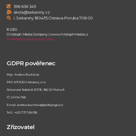
596 636 349
skola@sekaniny.cz
I. Sekaniny 1804/15 Ostrava-Poruba 708 00
© 2020
Christoph Media Company | www.christophmedia.cz
Prohlášení o přístupnosti webu
GDPR pověřenec
Mgr. Andrea Buchtová
PKF APOGEO Advisory, s.r.o.
Rohanské Nábřeží 671/15, 186 00 Praha 8
IČ: 241 54 768
Email: andrea.buchtova@pkfapogeo.cz
Tel.č. +420 737 518 056
Zřizovatel