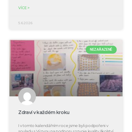
VÍCE >
5.6.2026
NEZAŘAZENÉ
Zdraví v každém kroku
I v tomto kalendářním roce jsme byli podpořeni v
souladu s Výzvou na podporu rozvoje kvality školství