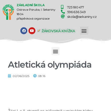
ZÁKLADNÍ ŠKOLA
725 180 477
Ostrava-Poruba, I. Sekaniny
596 636 349
1804
skola@sekaniny.cz
příspěvková organizace
ŽÁKOVSKÁ KNÍŽKA
Atletická olympiáda
02/06/2025
08:16