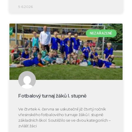
9.6.2026
NEZAŘAZENÉ
Fotbalový turnaj žáků I. stupně
Ve čtvrtek 4. června se uskutečnil již čtvrtý ročník
vřesinského fotbalového turnaje žáků I. stupně
základních škol. Soutěžilo se ve dvou kategoriích –
zvlášť žáci