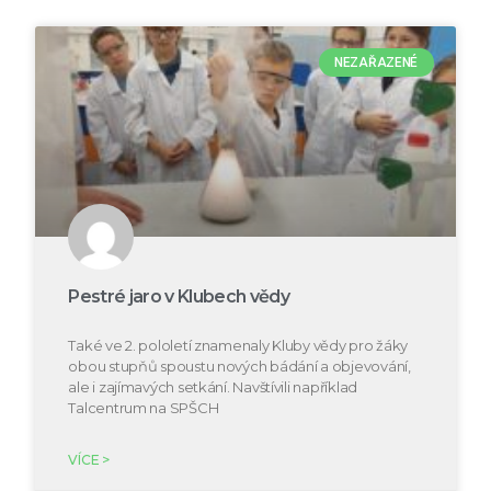
NEZAŘAZENÉ
Pestré jaro v Klubech vědy
Také ve 2. pololetí znamenaly Kluby vědy pro žáky
obou stupňů spoustu nových bádání a objevování,
ale i zajímavých setkání. Navštívili například
Talcentrum na SPŠCH
VÍCE >