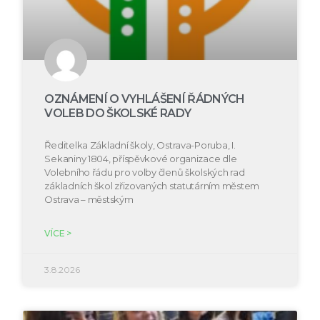
OZNÁMENÍ O VYHLÁŠENÍ ŘÁDNÝCH
VOLEB DO ŠKOLSKÉ RADY
Ředitelka Základní školy, Ostrava-Poruba, I.
Sekaniny 1804, příspěvkové organizace dle
Volebního řádu pro volby členů školských rad
základních škol zřizovaných statutárním městem
Ostrava – městským
VÍCE >
3.8.2026