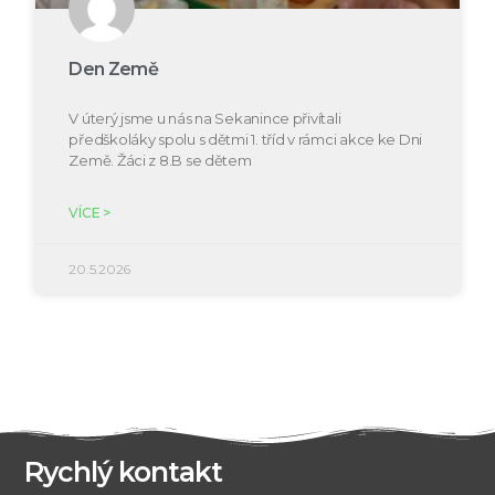
Den Země
V úterý jsme u nás na Sekanince přivítali
předškoláky spolu s dětmi 1. tříd v rámci akce ke Dni
Země. Žáci z 8.B se dětem
VÍCE >
20.5.2026
Rychlý kontakt