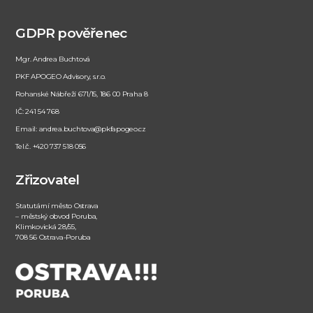
GDPR pověřenec
Mgr. Andrea Buchtová
PKF APOGEO Advisory, s.r.o.
Rohanské Nábřeží 671/15, 186 00 Praha 8
IČ: 241 54 768
Email: andrea.buchtova@pkfapogeo.cz
Tel.č. +420 737 518 056
Zřizovatel
Statutární město Ostrava
– městský obvod Poruba,
Klimkovická 28/55,
708 56 Ostrava-Poruba