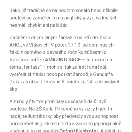
Jako již tradičně se na podzim konalo hned několik
soutěží se zaměřením na anglický jazyk, na kterých
nesměli chybět ani naši žáci.
Začněme dnem plným fantazie na Střední škole
AHOL ve Vítkovích. V pátek 17.10. se osm našich
žáků z osmého a devátého ročníku zúčastnilo
tradiční soutěže
AMAZING RACE
– tentokrát na
téma „fantasy“ – mohli si tak zahrát famrfpál,
vystřelit si z luku, nebo potkat čaroděje Gandalfa.
Dokázali obsadit krásné 6. místo ze 14. ostravských
škol.
A minulý čtvrtek probíhaly současně další dvě
soutěže. Na ZŠ Karla Pokorného vyrazily hned tři
nadějné ilustrátorky, aby předvedly svou schopnost
porozumět anglickému textu a zároveň jej originálně
ztvárnit a to na soutěži
Oxford Illustrator
. A další tři