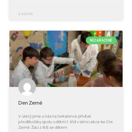
2.6.2026
NEZAŘAZENÉ
Den Země
V úterý jsme u nás na Sekanince přivítali
předškoláky spolu s dětmi 1. tříd v rámci akce ke Dni
Země. Žáci z 8.B se dětem