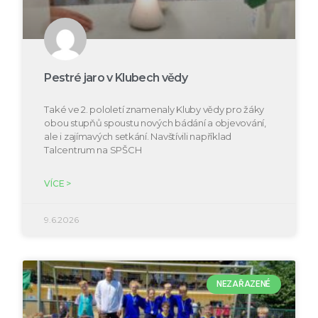
Pestré jaro v Klubech vědy
Také ve 2. pololetí znamenaly Kluby vědy pro žáky
obou stupňů spoustu nových bádání a objevování,
ale i zajímavých setkání. Navštívili například
Talcentrum na SPŠCH
VÍCE >
9.6.2026
NEZAŘAZENÉ