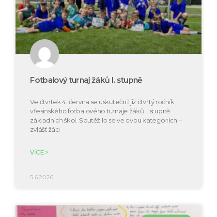
Fotbalový turnaj žáků I. stupně
Ve čtvrtek 4. června se uskutečnil již čtvrtý ročník
vřesinského fotbalového turnaje žáků I. stupně
základních škol. Soutěžilo se ve dvou kategoriích –
zvlášť žáci
VÍCE >
5.6.2026