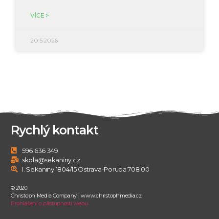
VÍCE >
20.5.2026
Rychlý kontakt
596 636 349
skola@sekaniny.cz
I. Sekaniny 1804/15 Ostrava-Poruba 708 00
© 2020
Christoph Media Company | www.christophmedia.cz
Prohlášení o přístupnosti webu