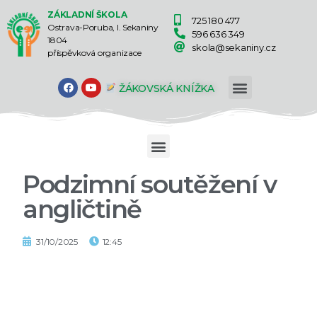
ZÁKLADNÍ ŠKOLA
725 180 477
Ostrava-Poruba, I. Sekaniny
596 636 349
1804
skola@sekaniny.cz
příspěvková organizace
ŽÁKOVSKÁ KNÍŽKA
Podzimní soutěžení v
angličtině
31/10/2025
12:45