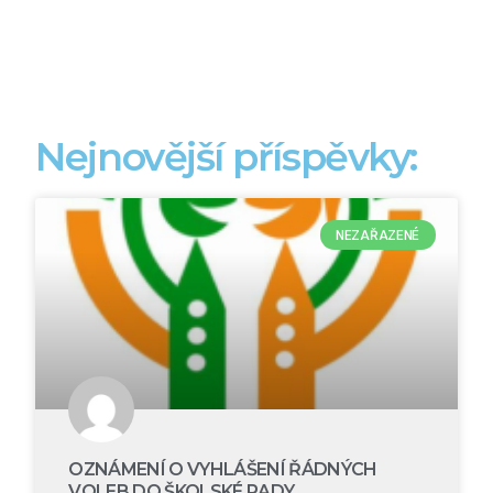
Nejnovější příspěvky:
NEZAŘAZENÉ
OZNÁMENÍ O VYHLÁŠENÍ ŘÁDNÝCH
VOLEB DO ŠKOLSKÉ RADY