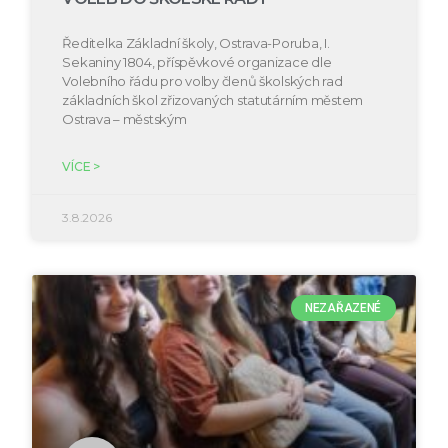
Ředitelka Základní školy, Ostrava-Poruba, I.
Sekaniny 1804, příspěvkové organizace dle
Volebního řádu pro volby členů školských rad
základních škol zřizovaných statutárním městem
Ostrava – městským
VÍCE >
3.8.2026
NEZAŘAZENÉ