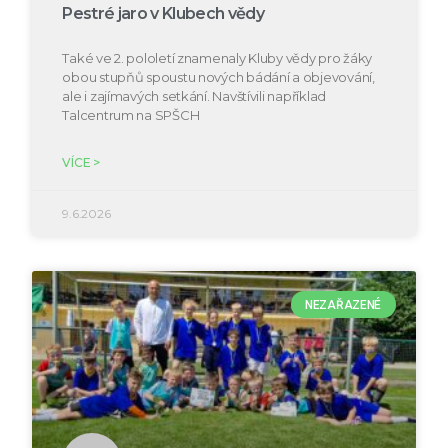
Pestré jaro v Klubech vědy
Také ve 2. pololetí znamenaly Kluby vědy pro žáky
obou stupňů spoustu nových bádání a objevování,
ale i zajímavých setkání. Navštívili například
Talcentrum na SPŠCH
VÍCE >
9.6.2026
NEZAŘAZENÉ