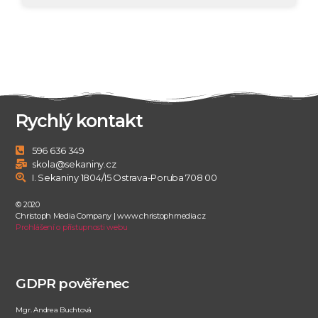
Rychlý kontakt
596 636 349
skola@sekaniny.cz
I. Sekaniny 1804/15 Ostrava-Poruba 708 00
© 2020
Christoph Media Company | www.christophmedia.cz
Prohlášení o přístupnosti webu
GDPR pověřenec
Mgr. Andrea Buchtová