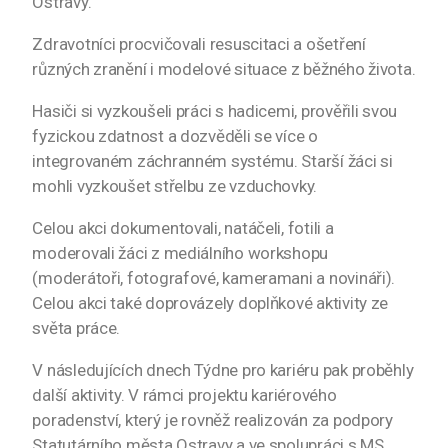
Ostravy.
Zdravotníci procvičovali resuscitaci a ošetření
různých zranění i modelové situace z běžného života.
Hasiči si vyzkoušeli práci s hadicemi, prověřili svou
fyzickou zdatnost a dozvěděli se více o
integrovaném záchranném systému. Starší žáci si
mohli vyzkoušet střelbu ze vzduchovky.
Celou akci dokumentovali, natáčeli, fotili a
moderovali žáci z mediálního workshopu
(moderátoři, fotografové, kameramani a novináři).
Celou akci také doprovázely doplňkové aktivity ze
světa práce.
V následujících dnech Týdne pro kariéru pak proběhly
další aktivity. V rámci projektu kariérového
poradenství, který je rovněž realizován za podpory
Statutárního města Ostravy a ve spolupráci s MS