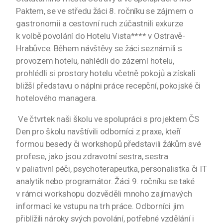
Paktem, se ve středu žáci 8. ročníku se zájmem o
gastronomii a cestovní ruch zúčastnili exkurze
k volbě povolání do Hotelu Vista**** v Ostravě-
Hrabůvce. Během návštěvy se žáci seznámili s
provozem hotelu, nahlédli do zázemí hotelu,
prohlédli si prostory hotelu včetně pokojů a získali
bližší představu o náplni práce recepční, pokojské či
hotelového managera.
Ve čtvrtek naši školu ve spolupráci s projektem ČS
Den pro školu navštívili odborníci z praxe, kteří
formou besedy či workshopů představili žákům své
profese, jako jsou zdravotní sestra, sestra
v paliativní péči, psychoterapeutka, personalistka či IT
analytik nebo programátor. Žáci 9. ročníku se také
v rámci workshopu dozvěděli mnoho zajímavých
informací ke vstupu na trh práce. Odborníci jim
přiblížili nároky svých povolání, potřebné vzdělání i