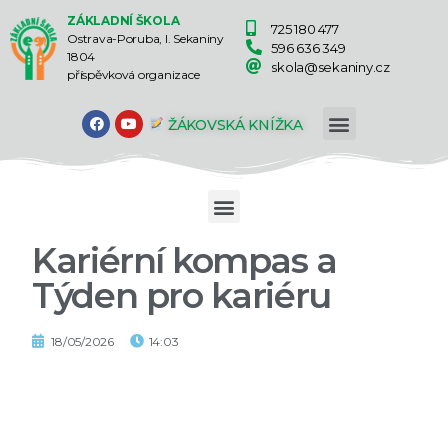
ZÁKLADNÍ ŠKOLA
725 180 477
Ostrava-Poruba, I. Sekaniny
596 636 349
1804
skola@sekaniny.cz
příspěvková organizace
ŽÁKOVSKÁ KNÍŽKA
Kariérní kompas a
Týden pro kariéru
18/05/2026
14:03