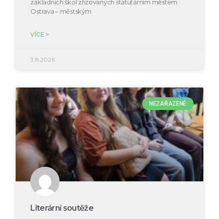
základních škol zřizovaných statutárním městem
Ostrava – městským
VÍCE >
3.8.2026
NEZAŘAZENÉ
Literární soutěže