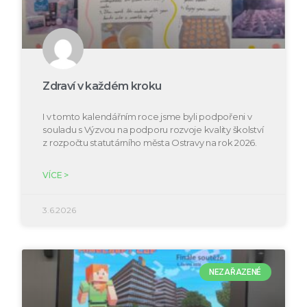
Zdraví v každém kroku
I v tomto kalendářním roce jsme byli podpořeni v
souladu s Výzvou na podporu rozvoje kvality školství
z rozpočtu statutárního města Ostravy na rok 2026.
VÍCE >
3.6.2026
NEZAŘAZENÉ