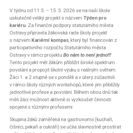
V týdnu od 11.5. – 15. 5. 2026 se na naší škole
uskutečnil veliký projekt s názvem
Týden pro
kariéru
. Za finanční podpory statutárního města
Ostravy připravila žákovská rada školy projekt
s názvem
Kariérní kompas
, který byl financován z
participativního rozpočtu Statutárního města
Ostravy v rámci projektu
Bo nám to není jedno!!!
Tento projekt měl žákům přiblížit široké spektrum
povolání a propojit školní výuku s reálným světem.
Žáci 1. a 2 stupně se v pondělí a v úterý zúčastnili
v rámci školy různých workshopů, které jim přiblížily
jednotlivé profese a povolání. Během obou dnů tak
měli žáci možnost aktivně si vyzkoušet činnosti
spojené s různými profesemi:
Skupina žáků zaměřená na gastronomii (kuchaři,
číšníci, pekaři a cukráři) se učila slavnostně prostírat