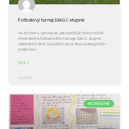
Fotbalový turnaj žáků I. stupně
Ve čtvrtek 4. června se uskutečnil již čtvrtý ročník
vřesinského fotbalového turnaje žáků I. stupně
základních škol. Soutěžilo se ve dvou kategoriích –
zvlášť žáci
VÍCE >
5.6.2026
NEZAŘAZENÉ