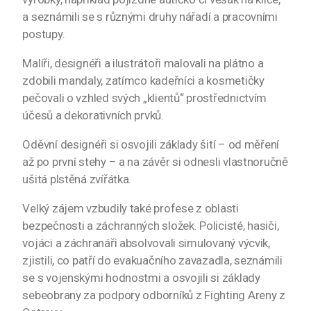
a seznámili se s různými druhy nářadí a pracovními
postupy.
Malíři, designéři a ilustrátoři malovali na plátno a
zdobili mandaly, zatímco kadeřníci a kosmetičky
pečovali o vzhled svých „klientů“ prostřednictvím
účesů a dekorativních prvků.
Oděvní designéři si osvojili základy šití – od měření
až po první stehy – a na závěr si odnesli vlastnoručně
ušitá plstěná zvířátka.
Velký zájem vzbudily také profese z oblasti
bezpečnosti a záchranných složek. Policisté, hasiči,
vojáci a záchranáři absolvovali simulovaný výcvik,
zjistili, co patří do evakuačního zavazadla, seznámili
se s vojenskými hodnostmi a osvojili si základy
sebeobrany za podpory odborníků z Fighting Areny z