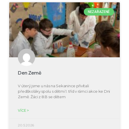
NEZAŘAZENÉ
Den Země
V úterý jsme u nás na Sekanince přivítali
předškoláky spolu s dětmi 1. tříd v rámci akce ke Dni
Země. Žáci z 8.B se dětem
VÍCE >
20.5.2026