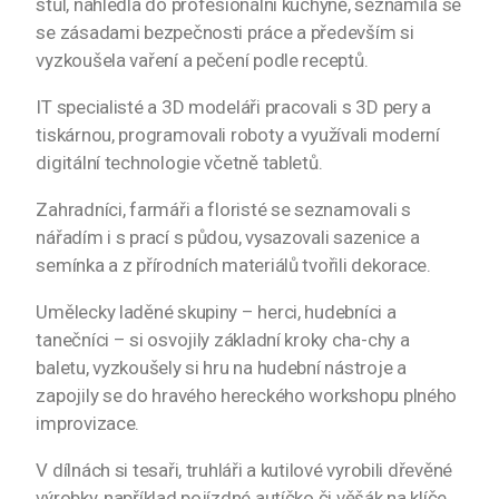
stůl, nahlédla do profesionální kuchyně, seznámila se
se zásadami bezpečnosti práce a především si
vyzkoušela vaření a pečení podle receptů.
IT specialisté a 3D modeláři pracovali s 3D pery a
tiskárnou, programovali roboty a využívali moderní
digitální technologie včetně tabletů.
Zahradníci, farmáři a floristé se seznamovali s
nářadím i s prací s půdou, vysazovali sazenice a
semínka a z přírodních materiálů tvořili dekorace.
Umělecky laděné skupiny – herci, hudebníci a
tanečníci – si osvojily základní kroky cha-chy a
baletu, vyzkoušely si hru na hudební nástroje a
zapojily se do hravého hereckého workshopu plného
improvizace.
V dílnách si tesaři, truhláři a kutilové vyrobili dřevěné
výrobky, například pojízdné autíčko či věšák na klíče,