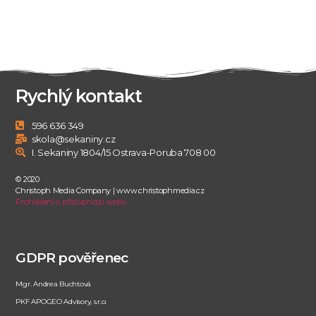
Rychlý kontakt
596 636 349
skola@sekaniny.cz
I. Sekaniny 1804/15 Ostrava-Poruba 708 00
© 2020
Christoph Media Company | www.christophmedia.cz
Prohlášení o přístupnosti webu
GDPR pověřenec
Mgr. Andrea Buchtová
PKF APOGEO Advisory, s.r.o.