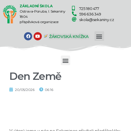
ZÁKLADNÍ ŠKOLA
725 180 477
Ostrava-Poruba, I. Sekaniny
596 636 349
1804
skola@sekaniny.cz
příspěvková organizace
ŽÁKOVSKÁ KNÍŽKA
Den Země
20/05/2026
06:16