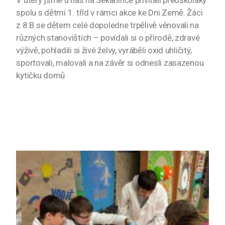
V úterý jsme u nás na Sekanince přivítali předškoláky
spolu s dětmi 1. tříd v rámci akce ke Dni Země. Žáci
z 8.B se dětem celé dopoledne trpělivě věnovali na
různých stanovištích – povídali si o přírodě, zdravé
výživě, pohladili si živé želvy, vyráběli oxid uhličitý,
sportovali, malovali a na závěr si odnesli zasazenou
kytičku domů