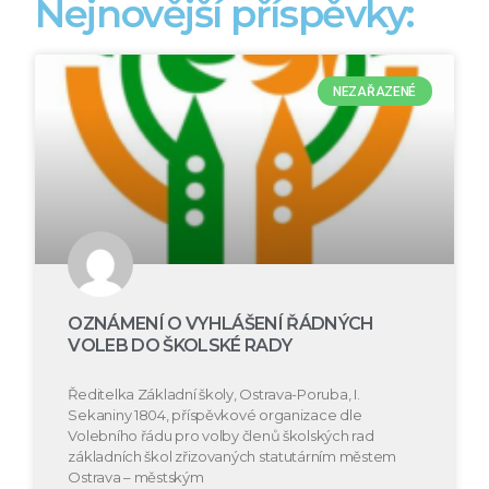
Nejnovější příspěvky:
NEZAŘAZENÉ
OZNÁMENÍ O VYHLÁŠENÍ ŘÁDNÝCH
VOLEB DO ŠKOLSKÉ RADY
Ředitelka Základní školy, Ostrava-Poruba, I.
Sekaniny 1804, příspěvkové organizace dle
Volebního řádu pro volby členů školských rad
základních škol zřizovaných statutárním městem
Ostrava – městským