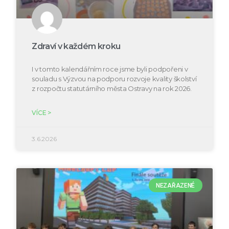
Zdraví v každém kroku
I v tomto kalendářním roce jsme byli podpořeni v
souladu s Výzvou na podporu rozvoje kvality školství
z rozpočtu statutárního města Ostravy na rok 2026.
VÍCE >
3.6.2026
NEZAŘAZENÉ