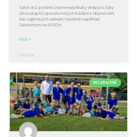
Také ve 2. pololetí znamenaly Kluby vědy pro žáky
obou stupňů spoustu nových bádání a objevování,
ale i zajímavých setkání. Navštívili například
Talcentrum na SPŠCH
VÍCE >
9.6.2026
NEZAŘAZENÉ