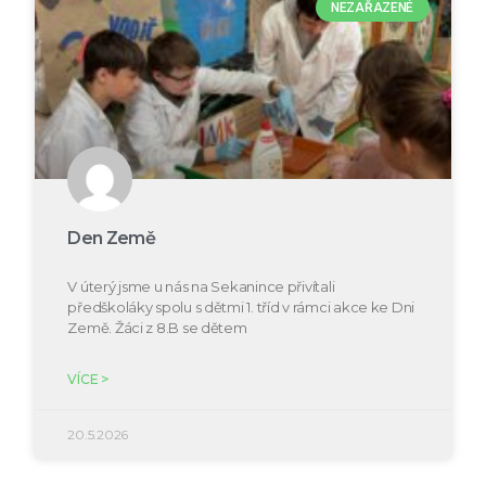
NEZAŘAZENÉ
Den Země
V úterý jsme u nás na Sekanince přivítali
předškoláky spolu s dětmi 1. tříd v rámci akce ke Dni
Země. Žáci z 8.B se dětem
VÍCE >
20.5.2026