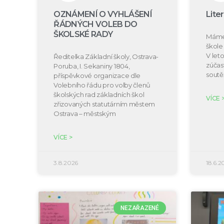
OZNÁMENÍ O VYHLÁŠENÍ
Lite
ŘÁDNÝCH VOLEB DO
ŠKOLSKÉ RADY
Máme 
škole 
V let
Ředitelka Základní školy, Ostrava-
zúčast
Poruba, I. Sekaniny 1804,
soutě
příspěvkové organizace dle
Volebního řádu pro volby členů
školských rad základních škol
VÍCE 
zřizovaných statutárním městem
Ostrava – městským
VÍCE >
3.8.2026
18.6.2
NEZAŘAZENÉ