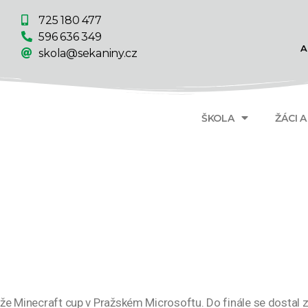
725 180 477
596 636 349
A
skola@sekaniny.cz
ŠKOLA
ŽÁCI 
těže Minecraft cup v Pražském Microsoftu. Do finále se dostal