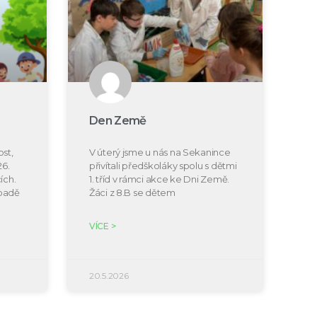
Den Země
st,
V úterý jsme u nás na Sekanince
26.
přivítali předškoláky spolu s dětmi
ích.
1. tříd v rámci akce ke Dni Země.
ípadě
Žáci z 8.B se dětem
VÍCE >
20.5.2026