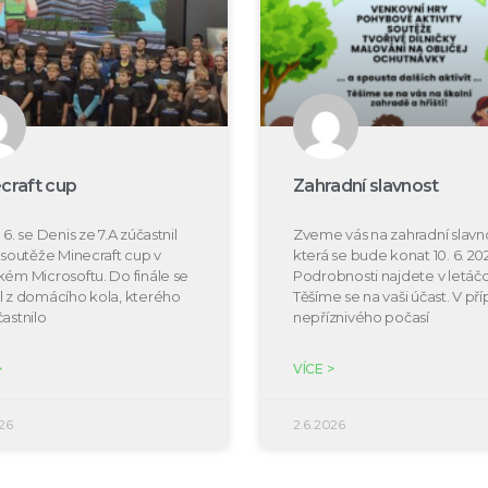
craft cup
Zahradní slavnost
 6. se Denis ze 7.A zúčastnil
Zveme vás na zahradní slavno
e soutěže Minecraft cup v
která se bude konat 10. 6. 20
kém Microsoftu. Do finále se
Podrobnosti najdete v letáčc
l z domácího kola, kterého
Těšíme se na vaši účast. V př
častnilo
nepříznivého počasí
>
VÍCE >
26
2.6.2026