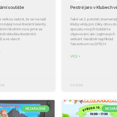
rární soutěže
Pestré jaro v Klubech v
velkou radost, že se na naší
Také ve 2. pololetí znamenal
rozvíjejí nové literární talenty.
Kluby vědy pro žáky obou s
ošním školním roce jsme se
spoustu nových bádání a
nili několika literárních
objevování, ale i zajímavých
ží a ve všech
setkání. Navštívili například
Talcentrum na SPŠCH
>
VÍCE >
026
9.6.2026
NEZAŘAZENÉ
NEZAŘ