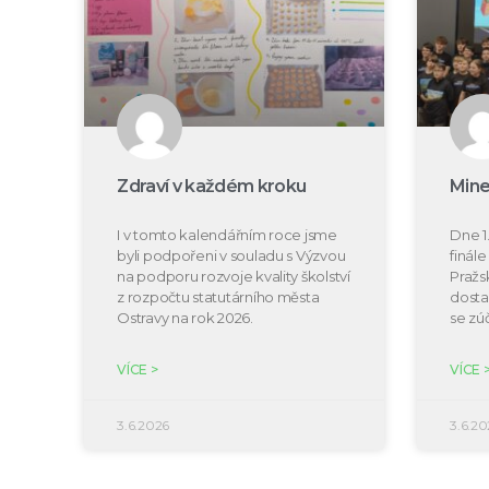
Zdraví v každém kroku
Mine
I v tomto kalendářním roce jsme
Dne 1.
byli podpořeni v souladu s Výzvou
finál
na podporu rozvoje kvality školství
Pražs
z rozpočtu statutárního města
dosta
Ostravy na rok 2026.
se zú
VÍCE >
VÍCE 
3.6.2026
3.6.20