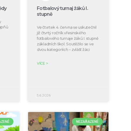
ědy
Fotbalový turnaj žáků I.
stupně
y
tupňů
Ve čtvrtek 4. června se uskutečnil
již čtvrtý ročník vřesinského
fotbalového turnaje žáků I. stupně
základních škol. Soutěžilo se ve
dvou kategoriích – zvlášť žáci
VÍCE >
5.6.2026
AZENÉ
NEZAŘAZENÉ